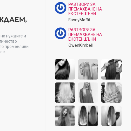
РАЗТВОРИ ЗА
ПРЕМАХВАНЕ НА
ЕКСТЕНШЪНИ
ЖДАЕМ,
FannyMoffit
РАЗТВОРИ ЗА
ПРЕМАХВАНЕ НА
 на нуждите и
ЕКСТЕНШЪНИ
оличество
OwenKimbell
ого променливи:
 к..