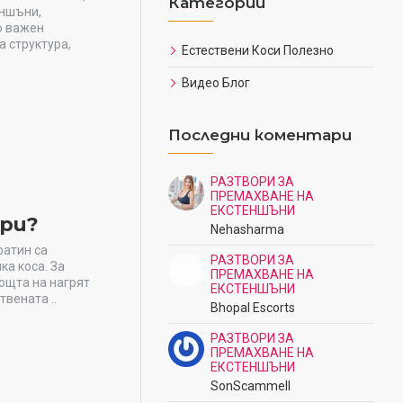
Категории
еншъни,
о важен
а структура,
Естествени Коси Полезно
Видео Блог
Последни коментари
РАЗТВОРИ ЗА
ПРЕМАХВАНЕ НА
ЕКСТЕНШЪНИ
ри?
Nehasharma
ратин са
РАЗТВОРИ ЗА
ка коса. За
ПРЕМАХВАНЕ НА
мощта на нагрят
ЕКСТЕНШЪНИ
твената ..
Bhopal Escorts
РАЗТВОРИ ЗА
ПРЕМАХВАНЕ НА
ЕКСТЕНШЪНИ
SonScammell