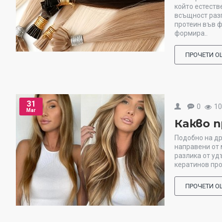
който естеств
всъщност раз
протеин във ф
формира..
ПРОЧЕТИ О
31
0
1
Mar
Какво 
Подобно на др
направени от 
разлика от уд
кератинов про
ПРОЧЕТИ О