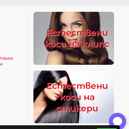
Естествени
коси на клипс
Опашка
не
Естествени
коси на
стикери