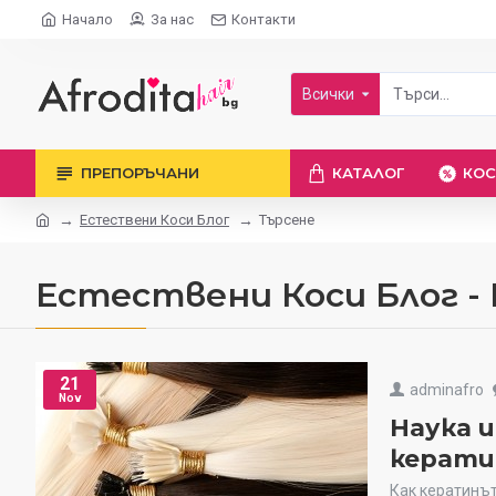
Начало
За нас
Контакти
Всички
ПРЕПОРЪЧАНИ
КАТАЛОГ
КОС
Естествени Коси Блог
Търсене
Естествени Коси Блог -
21
adminafro
Nov
Наука 
керати
Как кератинът