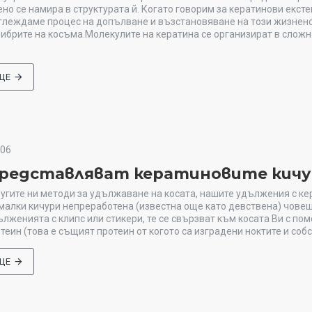
ено се намира в структурата й. Когато говорим за кератинови екст
глеждаме процес на допълване и възстановяване на този жизнен
ибрите на косъма.Молекулите на кератина се организират в сложн
ЩЕ
006
представляват кератиновите кичу
угите ни методи за удължаване на косата, нашите удължения с ке
малки кичури непреработена (известна още като девствена) човеш
ълженията с клипс или стикери, те се свързват към косата Ви с по
теин (това е същият протеин от когото са изградени ноктите и собс
ЩЕ