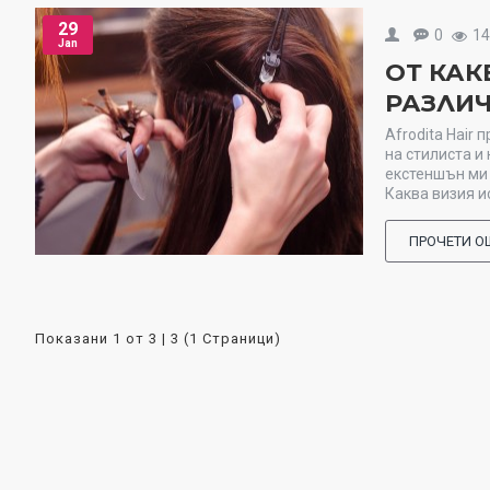
29
0
1
Jan
ОТ КАК
РАЗЛИ
Afrodita Hair
на стилиста и
екстеншън ми 
Каква визия и
ПРОЧЕТИ О
Показани 1 от 3 | 3 (1 Страници)