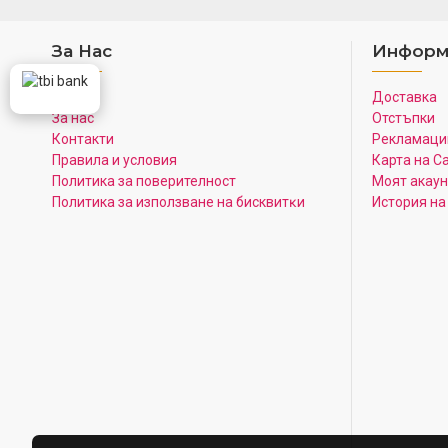
За Нас
Информ
Начало
Доставка
За нас
Отстъпки
Контакти
Рекламаци
Правила и условия
Карта на С
Политика за поверителност
Моят акаун
Πoлитика зa изпoлзвaнe нa бисквитĸи
История на