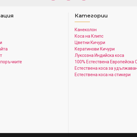
ация
Категории
Канеколон
Коса на Клипс
и
Цветни Кичури
айта
Кератинови Кичури
т
Луксозна Индийска коса
 поръчките
100% Естествена Европейска 
Естествена коса за удължава
Естествена коса на стикери