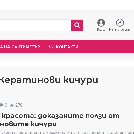
Вход
Регистрация
А НА САНТИМЕТЪР
КОНТАКТИ
 Кератинови кичури
0
278
и красота: доказаните ползи от
новите кичури
 укрепва естествената косаКератинът е основеният градивен прот