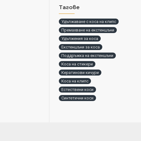
Тагове
Удължаване с коса на клипс
Премахване на екстеншъни
Удължения за коса
Екстеншъни за коса
Поддръжка на екстеншъни
Коса на стикери
Кератинови кичури
Коса на клипс
Естествени коси
Синтетични коси