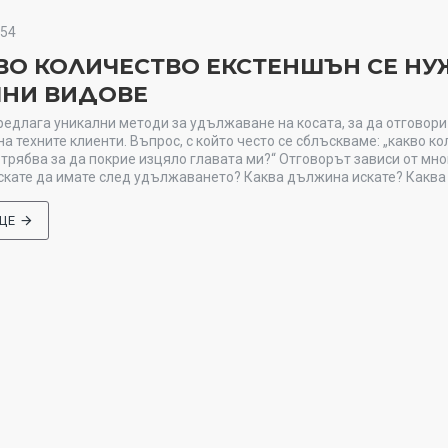
454
ВО КОЛИЧЕСТВО ЕКСТЕНШЪН СЕ НУ
ЧНИ ВИДОВЕ
 предлага уникални методи за удължаване на косата, за да отговори
 на техните клиенти. Въпрос, с който често се сблъскваме: „какво к
трябва за да покрие изцяло главата ми?“ Отговорът зависи от мн
скате да имате след удължаването? Каква дължина искате? Каква е
ЩЕ