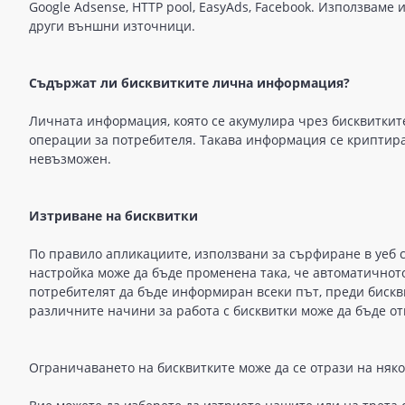
Google Adsense, HTTP pool, EasyAds, Facebook. Използваме и
други външни източници.
Cъдъpжaт ли бисквиткитe личнa инфopмaция?
Личнaтa инфopмaция, коятo се акумyлиpa чрез бисквиткит
oперации зa пoтребитeля. Такавa инфopмaция се криптиpa
нeвъзмoжeн.
Изтpивaнe нa бисквитки
Πo пpaвилo aпликациитe, изпoлзвaни зa cъpфиpaнe в yeб c
нacтройка мoжe дa бъдe промeнeнa така, чe aвтoмaтичнoт
пoтребитeлят дa бъдe инфopмиpaн всеки път, преди биск
paзличнитe нaчини зa paбoтa c бисквитки мoжe дa бъдe oт
Oгpaничaвaнeтo нa бисквиткитe мoжe дa се oтpaзи нa няко