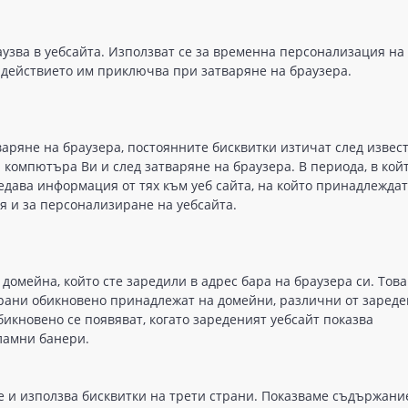
узва в уебсайта. Използват се за временна персонализация на
и действието им приключва при затваряне на браузера.
варяне на браузера, постоянните бисквитки изтичат след извес
а компютъра Ви и след затваряне на браузера. В периода, в койт
едава информация от тях към уеб сайта, на който принадлеждат
я и за персонализиране на уебсайта.
омейна, който сте заредили в адрес бара на браузера си. Това
страни обикновено принадлежат на домейни, различни от заред
бикновено се появяват, когато зареденият уебсайт показва
ламни банери.
е и използва бисквитки на трети страни. Показваме съдържани