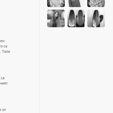
тен
о са
. Тази
 са
еният
е от