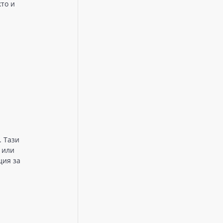
кто и
. Taзи
 или
ция зa