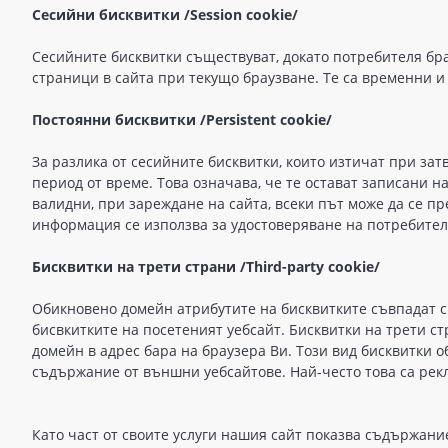
Сесийни бисквитки /Session cookie/
Сесийните бисквитки съществуват, докато потребителя бра
страници в сайта при текущо браузване. Те са временни 
Постоянни бисквитки /Persistent cookie/
За разлика от сесийните бисквитки, които изтичат при зат
период от време. Това означава, че те остават записани н
валидни, при зареждане на сайта, всеки път може да се пр
информация се използва за удостоверяване на потребител
Бисквитки на трети страни /Third-party cookie/
Обикновено домейн атрибутите на бисквитките съвпадат с д
бисвкитките на посетеният уебсайт. Бисквитки на трети 
домейн в адрес бара на браузера Ви. Този вид бисквитки о
съдържание от външни уебсайтове. Най-често това са рек
Като част от своитe услуги нашия сайт показва съдържани