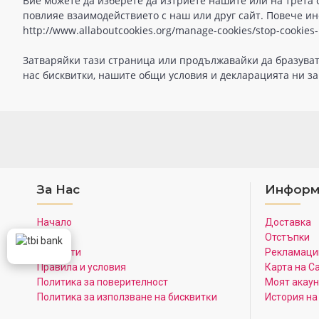
Вие можете да изберете да изтриете нашите или на трета 
повлияе взаимодействието с наш или друг сайт. Повече и
http://www.allaboutcookies.org/manage-cookies/stop-cookies-i
Затваряйки тази страница или продължавайки да бразувате 
нас бисквитки, нашите общи условия и декларацията ни за
За Нас
Информ
Начало
Доставка
За нас
Отстъпки
Контакти
Рекламаци
Правила и условия
Карта на С
Политика за поверителност
Моят акаун
Πoлитика зa изпoлзвaнe нa бисквитĸи
История на