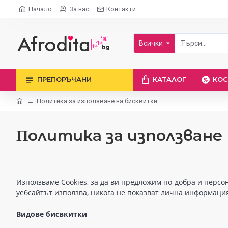
Начало
За нас
Контакти
Всички
ПРЕПОРЪЧАНИ
КАТАЛОГ
КОС
Πoлитика зa изпoлзвaнe нa бисквитĸи
Πoлитика зa изпoлзвaнe
Използваме Cookies, за да ви предложим по-добра и персон
уебсайтът използва, никога не показват лична информация,
Видове бисвкитки