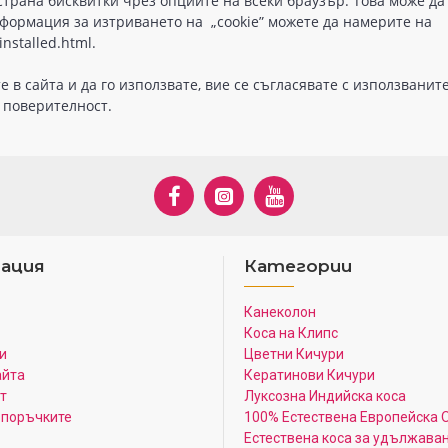
страна бисквитки чрез опциите на всеки браузър. Това може да
нформация за изтриването на „cookie” можете да намерите на
nstalled.html.
в сайта и да го използвате, вие се съгласявате с използваните
 поверителност.
ация
Категории
Канеколон
Коса на Клипс
и
Цветни Кичури
айта
Кератинови Кичури
т
Луксозна Индийска коса
 поръчките
100% Естествена Европейска 
Естествена коса за удължава