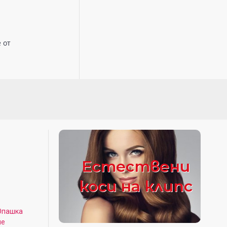
 от
Естествени
коси на клипс
Опашка
не