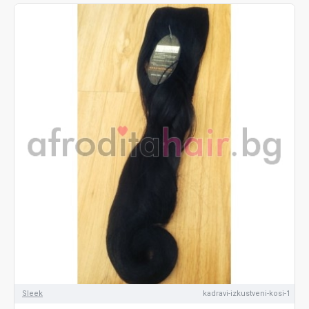
Sleek
kadravi-izkustveni-kosi-1