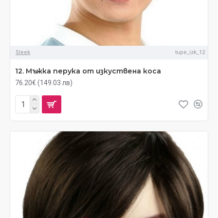
Sleek
tupe_izk_12
12. Мъжка перука от изкуствена коса
76.20€ (149.03 лв)