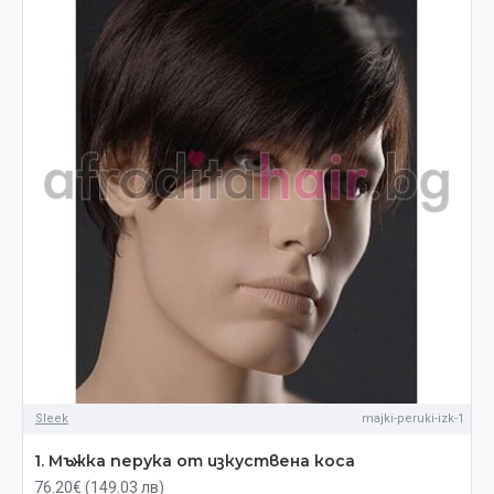
Sleek
majki-peruki-izk-1
1. Мъжка перука от изкуствена коса
76.20€ (149.03 лв)