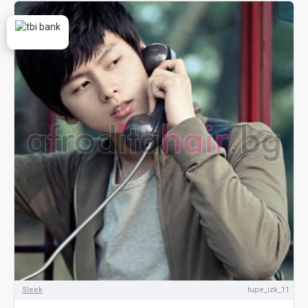
Sleek
tupe_izk_11