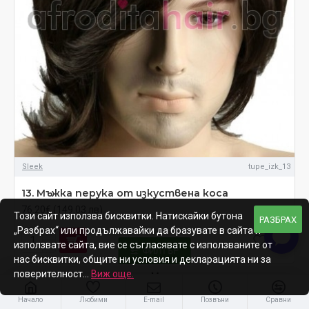
Sleek
tupe_izk_13
13. Мъжка перука от изкуствена коса
76.20€ (149.03 лв)
Този сайт използва бисквитки. Натискайки бутона
РАЗБРАХ
„Разбрах“ или продължавайки да бразувате в сайта и
използвате сайта, вие се съгласявате с използваните от
ФИЛТЪР
нас бисквитки, общите ни условия и декларацията ни за
поверителност...
Виж още.
Начало
Любими
E-mail
Позвъни
Сравни