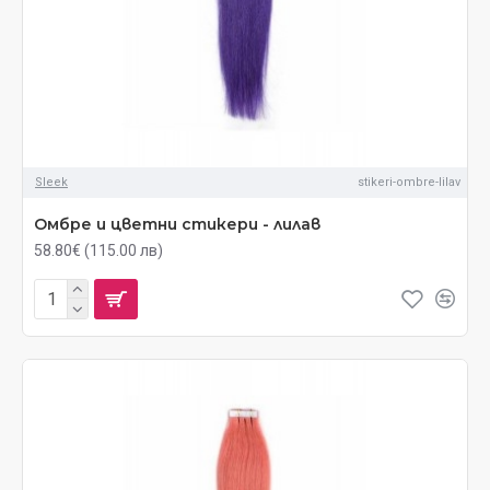
Sleek
stikeri-ombre-lilav
Омбре и цветни стикери - лилав
58.80€ (115.00 лв)