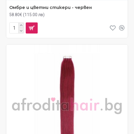
Омбре и цветни стикери - червен
58.80€ (115.00 лв)