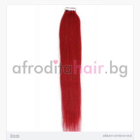
Sleek
stikeri-ombre-red