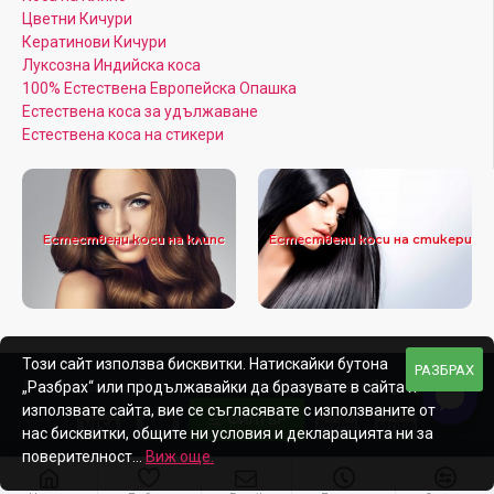
Цветни Кичури
Кератинови Кичури
Луксозна Индийска коса
100% Естествена Европейска Опашка
Естествена коса за удължаване
Естествена коса на стикери
Естествени коси на клипс
Естествени коси на стикери
Този сайт използва бисквитки. Натискайки бутона
РАЗБРАХ
Afroditahair.bg - Всички права запазени |
Created by:
„Разбрах“ или продължавайки да бразувате в сайта и
използвате сайта, вие се съгласявате с използваните от
ФИЛТЪР
нас бисквитки, общите ни условия и декларацията ни за
поверителност...
Виж още.