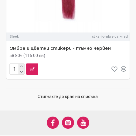
Sleek
stikeri-ombre-dark-red
Омбре и цветни стикери - тъмно червен
58.80€ (115.00 лв)
Стигнахте до края на списъка.