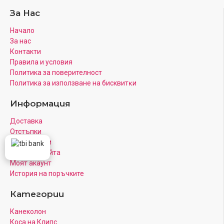
За Нас
Начало
За нас
Контакти
Правила и условия
Политика за поверителност
Πoлитика зa изпoлзвaнe нa бисквитĸи
Информация
Доставка
Отстъпки
Рекламации
Карта на Сайта
Моят акаунт
История на поръчките
Категории
Канеколон
Коса на Клипс