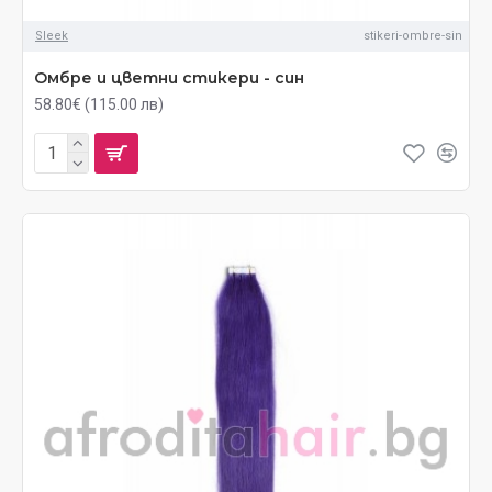
Sleek
stikeri-ombre-sin
Омбре и цветни стикери - син
58.80€ (115.00 лв)