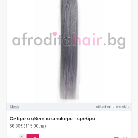
Sleek
stikeri-ombre-srebro
Омбре и цветни стикери - сребро
58.80€ (115.00 лв)