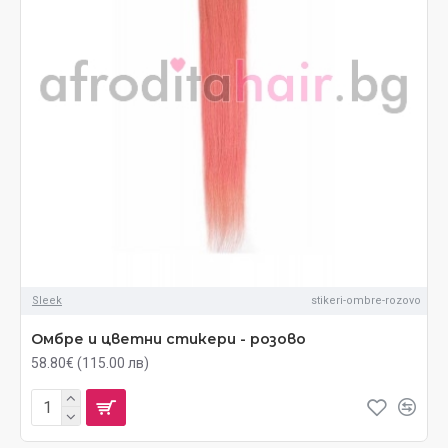
Sleek
stikeri-ombre-rozovo
Омбре и цветни стикери - розово
58.80€ (115.00 лв)