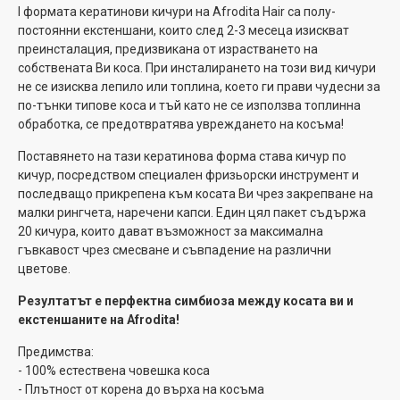
I формата кератинови кичури на Afrodita Hair са полу-
постоянни екстеншани, които след 2-3 месеца изискват
преинсталация, предизвикана от израстването на
собствената Ви коса. При инсталирането на този вид кичури
не се изисква лепило или топлина, което ги прави чудесни за
по-тънки типове коса и тъй като не се използва топлинна
обработка, се предотвратява увреждането на косъма!
Поставянето на тази кератинова форма става кичур по
кичур, посредством специален фризьорски инструмент и
последващо прикрепена към косата Ви чрез закрепване на
малки рингчета, наречени капси. Един цял пакет съдържа
20 кичура, които дават възможност за максимална
гъвкавост чрез смесване и съвпадение на различни
цветове.
Резултатът е перфектна симбиоза между косата ви и
екстеншаните на Afrodita!
Предимства:
- 100% естествена човешка коса
- Плътност от корена до върха на косъма