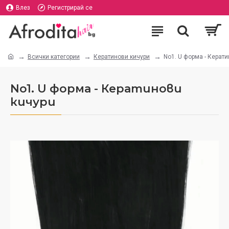
Влез
Регистрирай се
Всички категории
Кератинови кичури
No1. U форма - Керат
No1. U форма - Кератинови
кичури