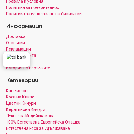
Правила и условия
Политика за поверителност
Πoлитика зa изпoлзвaнe нa бисквитĸи
Информация
Доставка
Отстъпки
Рекламации
Карта на Сайта
Моят акаунт
История на поръчките
Категории
Канеколон
Коса на Клипс
Цветни Кичури
Кератинови Кичури
Луксозна Индийска коса
100% Естествена Европейска Опашка
Естествена коса за удължаване