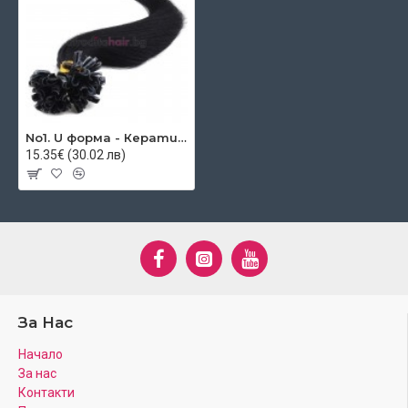
No1. U форма - Кератинови кичури
15.35€ (30.02 лв)
За Нас
Начало
За нас
Контакти