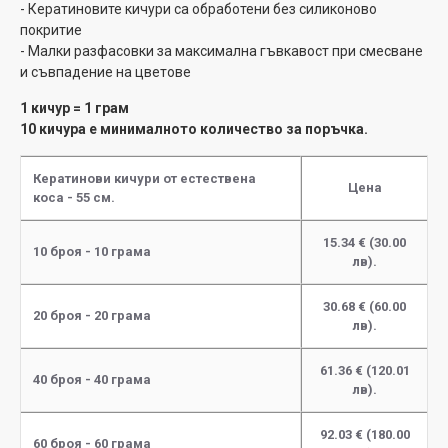
- Кератиновите кичури са обработени без силиконово
покритие
- Малки разфасовки за максимална гъвкавост при смесване
и съвпадение на цветове
1 кичур = 1 грам
10 кичура е минималното количество за поръчка.
Кератинови кичури от естествена
Цена
коса - 55 см.
15.34 € (30.00
10 броя - 10 грама
лв).
30.68 € (60.00
20 броя - 20 грама
лв).
61.36 € (120.01
40 броя - 40 грама
лв).
92.03 € (180.00
60 броя - 60 грама