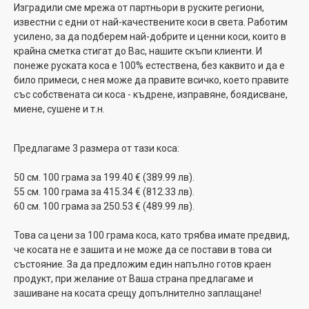
Изградили сме мрежа от партньори в руските региони,
известни с едни от най-качествените коси в света. Работим
усилено, за да подберем най-добрите и ценни коси, които в
крайна сметка стигат до Вас, нашите скъпи клиенти. И
понеже руската коса е 100% естествена, без каквито и да е
било примеси, с нея може да правите всичко, което правите
със собствената си коса - къдрене, изправяне, боядисване,
миене, сушене и т.н.
Предлагаме 3 размера от тази коса:
50 см. 100 грама за 199.40 € (389.99 лв).
55 см. 100 грама за 415.34 € (812.33 лв).
60 см. 100 грама за 250.53 € (489.99 лв).
Това са цени за 100 грама коса, като трябва имате предвид,
че косата не е зашита и не може да се постави в това си
състояние. За да предложим един напълно готов краен
продукт, при желание от Ваша страна предлагаме и
зашиване на косата срещу допълнително заплащане!