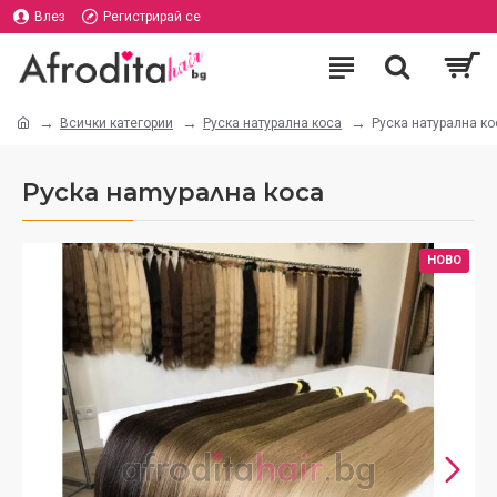
Влез
Регистрирай се
Всички категории
Руска натурална коса
Руска натурална ко
Руска натурална коса
НОВО