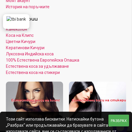
Моят акаунт
История на поръчките
Категории
Канеколон
Коса на Клипс
Цветни Кичури
Кератинови Кичури
Луксозна Индийска коса
100% Естествена Европейска Опашка
Естествена коса за удължаване
Естествена коса на стикери
Естествени коси на клипс
Естествени коси на стикери
Този сайт използва бисквитки. Натискайки бутона
РАЗБРАХ
„Разбрах“ или продължавайки да бразувате в сайта и
използвате сайта, вие се съгласявате с използваните от