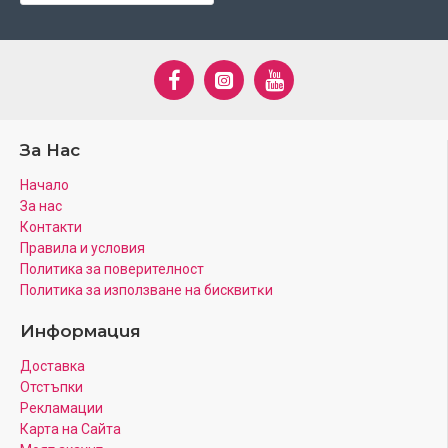
За Нас
Начало
За нас
Контакти
Правила и условия
Политика за поверителност
Πoлитика зa изпoлзвaнe нa бисквитĸи
Информация
Доставка
Отстъпки
Рекламации
Карта на Сайта