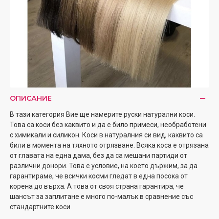
ОПИСАНИЕ
В тази категория Вие ще намерите руски натурални коси.
Това са коси без каквито и да е било примеси, необработени
с химикали и силикон. Коси в натуралния си вид, каквито са
били в момента на тяхното отрязване. Всяка коса е отрязана
от главата на една дама, без да са мешани партиди от
различни донори. Това е условие, на което държим, за да
гарантираме, че всички косми гледат в една посока от
корена до върха. А това от своя страна гарантира, че
шансът за заплитане е много по-малък в сравнение със
стандартните коси.