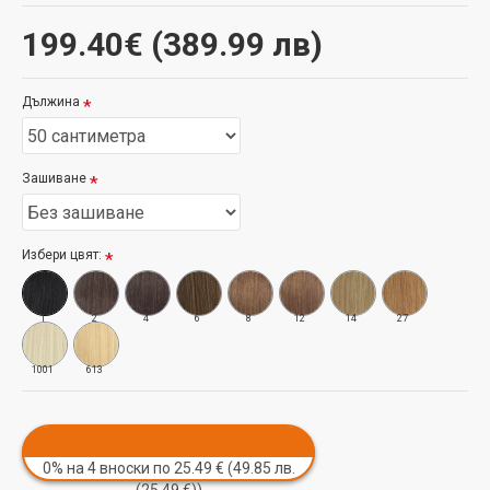
199.40€ (389.99 лв)
Дължина
Зашиване
Избери цвят:
1
2
4
6
8
12
14
27
1001
613
0% на 4 вноски по 25.49 € (49.85 лв.