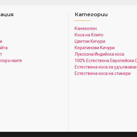
ация
Категории
Канеколон
Коса на Клипс
и
Цветни Кичури
айта
Кератинови Кичури
т
Луксозна Индийска коса
 поръчките
100% Естествена Европейска 
Естествена коса за удължава
Естествена коса на стикери