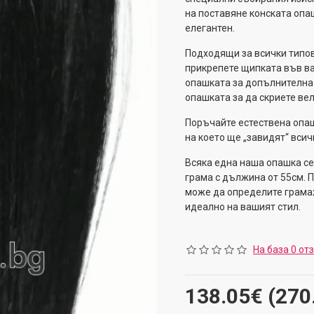
на поставяне конската опа
елегантен.
Подходящи за всички типове
прикрепете щипката във ва
опашката за допълнителна 
опашката за да скриете вел
Поръчайте естествена опаш
на което ще „завидят“ всич
Всяка една наша опашка се
грама с дължина от 55см. 
може да определите грамаж
идеално на вашият стил.
На база 0 от
138.05€ (270