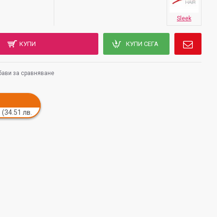
Sleek
КУПИ
КУПИ СЕГА
ави за сравняване
 (34.51 лв.