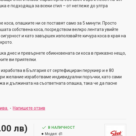
шка е подходяща за всеки стил – от неглеже до ултра
 коса, опашките ни се поставят само за 5 минути. Просто
шата собствена коса, посредством велкро лентата увийте
сигурност и като завършек използвайте кичура коса в края на
крото.
ка днес и превърнете обикновената си коса в приказно нещо,
ките ви приятелки.
 изработва в България от сертефициран перукиер и е 80
При желание изработваме индивидуални поръчки, като сами
а и дължината на съответната опашка, така че да пасне
зива.
-
Напишете отзив
.00 лв)
В НАЛИЧНОСТ
Модел:
d1