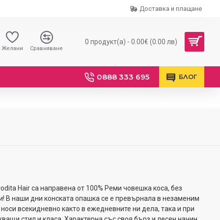
Доставка и плащане
0 продукт(а) - 0.00€ (0.00 лв)
Желани
Сравняване
0888 333 695
БЛОГ
odita Hair са направена от 100% Реми човешка коса, без
си! В наши дни конската опашка се е превърнала в незаменим
 носи всекидневно както в ежедневните ни дела, така и при
ващи стил и класа. Характерна със своя бърз и лесен начин