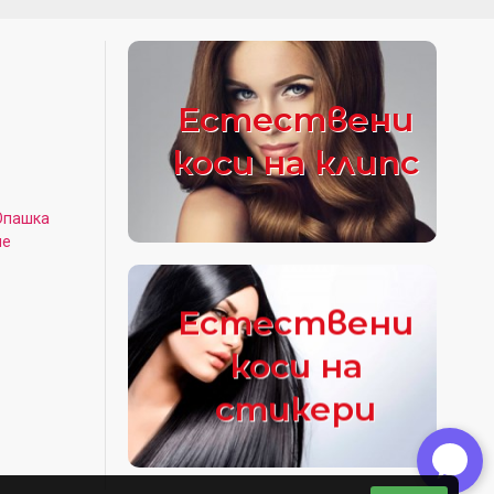
Естествени
коси на клипс
Опашка
не
Естествени
коси на
стикери