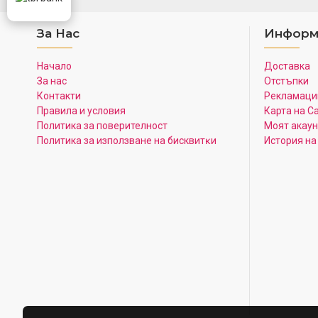
За Нас
Информ
Начало
Доставка
За нас
Отстъпки
Контакти
Рекламаци
Правила и условия
Карта на С
Политика за поверителност
Моят акаун
Πoлитика зa изпoлзвaнe нa бисквитĸи
История на