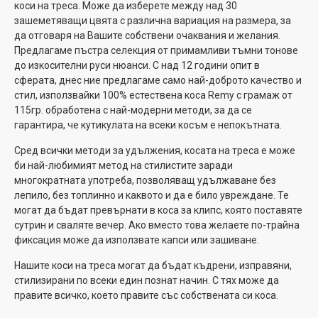
коси на треса. Може да изберете между над 30
зашеметяващи цвята с различна вариация на размера, за
да отговаря на Вашите собствени очаквания и желания.
Предлагаме пъстра селекция от примамливи тъмни тонове
до изкосителни руси нюанси. С над 12 години опит в
сферата, днес ние предлагаме само най-доброто качество и
стил, използвайки 100% естествена коса Remy с грамаж от
115гр. обработена с най-модерни методи, за да се
гарантира, че кутикулата на всеки косъм е непокътната.
Сред всички методи за удължения, косата на треса е може
би най-любимият метод на стилистите заради
многократната употреба, позволяващ удължаване без
лепило, без топлинно и каквото и да е било увреждане. Те
могат да бъдат превърнати в коса за клипс, която поставяте
сутрин и сваляте вечер. Ако вместо това желаете по-трайна
фиксация може да използвате капси или зашиване.
Нашите коси на треса могат да бъдат къдрени, изправяни,
стилизирани по всеки един познат начин. С тях може да
правите всичко, което правите със собствената си коса.