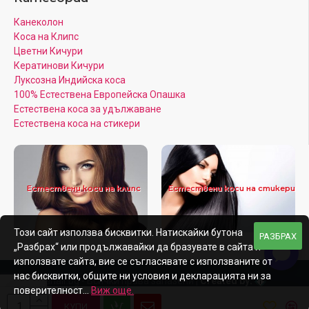
Канеколон
Коса на Клипс
Цветни Кичури
Кератинови Кичури
Луксозна Индийска коса
100% Естествена Европейска Опашка
Естествена коса за удължаване
Естествена коса на стикери
Естествени коси на клипс
Естествени коси на стикери
Този сайт използва бисквитки. Натискайки бутона
РАЗБРАХ
„Разбрах“ или продължавайки да бразувате в сайта и
използвате сайта, вие се съгласявате с използваните от
нас бисквитки, общите ни условия и декларацията ни за
Afroditahair.bg - Всички права запазени |
Created by:
поверителност...
Виж още.
КУПИ