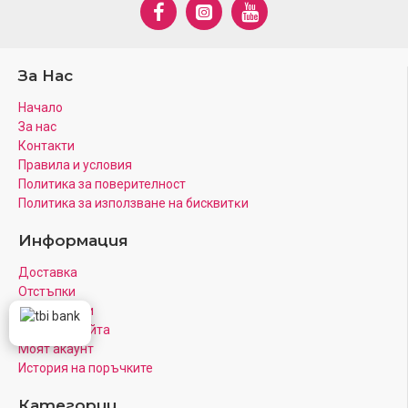
За Нас
Начало
За нас
Контакти
Правила и условия
Политика за поверителност
Πoлитика зa изпoлзвaнe нa бисквитĸи
Информация
Доставка
Отстъпки
Рекламации
Карта на Сайта
Моят акаунт
История на поръчките
Категории