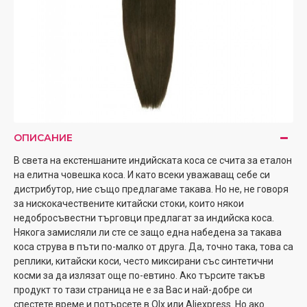
ОПИСАНИЕ
В света на екстеншаните индийската коса се счита за еталон
на елитна човешка коса. И като всеки уважаващ себе си
дистрибутор, ние също предлагаме такава. Но не, не говоря
за нискокачествените китайски стоки, които някои
недобросъвестни търговци предлагат за индийска коса.
Някога замисляли ли сте се защо една набедена за такава
коса струва в пъти по-малко от друга. Да, точно така, това са
реплики, китайски коси, често миксирани със синтетични
косми за да излязат още по-евтино. Ако търсите такъв
продукт то тази страница не е за Вас и най-добре си
спестете време и потърсете в Olx или Aliexpress. Но ако