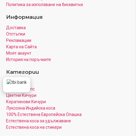
Πoлитика зa изпoлзвaнe нa бисквитĸи
Информация
Доставка
Отстъпки
Рекламации
Карта на Сайта
Моят акаунт
История на поръчките
Категории
Канеколон
Коса на Клипс
Цветни Кичури
Кератинови Кичури
Луксозна Индийска коса
100% Естествена Европейска Опашка
Естествена коса за удължаване
Естествена коса на стикери