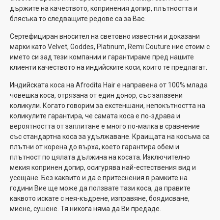
държите на качеството, копринения допир, плътността и
блясъка то следващите редове са за Вас.
Сертефициран вносител на световно известни и доказани
марки като Velvet, Goddes, Platinum, Remi Couture ние стоим с
името си зад тези компании и гарантираме пред нашите
клиенти качеството на индийските коси, които те предлагат.
Индийската коса на Afrodita Hair е направена от 100% млада
човешка коса, отрязана от един донор, със запазени
коликули. Когато говорим за екстеншани, непокътността на
коликулите гарантира, че самата коса е по-здрава и
вероятността от заплитане е много по-малка в сравнение
със стандартна коса за удължаване. Краищата на косъма са
плътни от корена до върха, което гарантира обем и
плътност по цялата дължина на косата. Изключително
мекия копринен допир, осигурява най-естествения вид и
усещане. Без каквито и да е притеснения в рамките на
години Вие ще може да ползвате тази коса, да правите
каквото искате с нея-къдрене, изправяне, боядисване,
миене, сушене. Тя никога няма да Ви предаде.