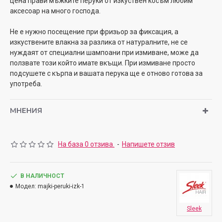
цена прави мъжките перуки от изкуствен косъм любим
аксесоар на много господа.
Не е нужно посещение при фризьор за фиксация, а
изкуствените влакна за разлика от натуралните, не се
нуждаят от специални шампоани при измиване, може да
ползвате този който имате вкъщи. При измиване просто
подсушете с кърпа и вашата перука ще е отново готова за
употреба.
МНЕНИЯ
На база 0 отзива.
-
Напишете отзив
В НАЛИЧНОСТ
Модел:
majki-peruki-izk-1
Sleek