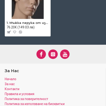
1. Мъжка перука от изкуствена коса
76.20€ (149.03 лв)
За Нас
Начало
За нас
Контакти
Правила и условия
Политика за поверителност
Πoлитика зa изпoлзвaнe нa бисквитĸи