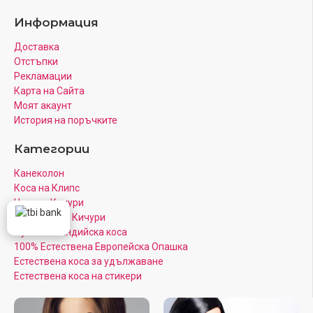
Информация
Доставка
Отстъпки
Рекламации
Карта на Сайта
Моят акаунт
История на поръчките
Категории
Канеколон
Коса на Клипс
Цветни Кичури
Кератинови Кичури
Луксозна Индийска коса
100% Естествена Европейска Опашка
Естествена коса за удължаване
Естествена коса на стикери