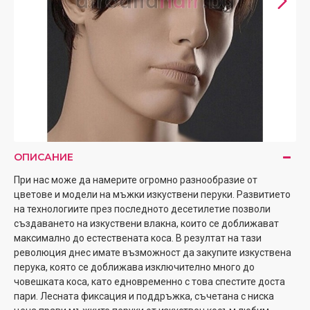
ОПИСАНИЕ
При нас може да намерите огромно разнообразие от
цветове и модели на мъжки изкуствени перуки. Развитието
на технологиите през последното десетилетие позволи
създаването на изкуствени влакна, които се доближават
максимално до естествената коса. В резултат на тази
революция днес имате възможност да закупите изкуствена
перука, която се доближава изключително много до
човешката коса, като едновременно с това спестите доста
пари. Лесната фиксация и поддръжка, съчетана с ниска