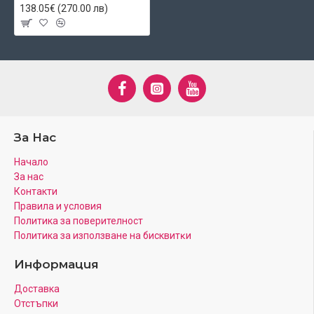
138.05€ (270.00 лв)
За Нас
Начало
За нас
Контакти
Правила и условия
Политика за поверителност
Πoлитика зa изпoлзвaнe нa бисквитĸи
Информация
Доставка
Отстъпки