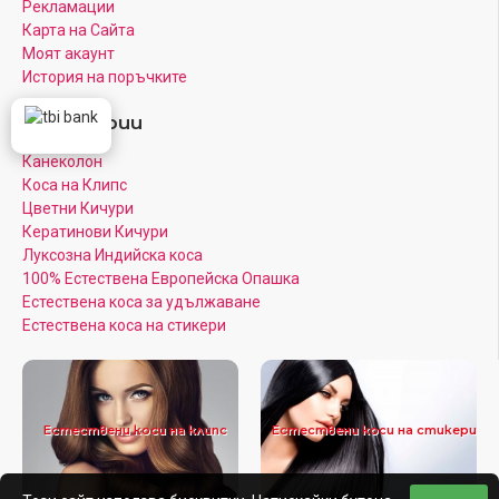
Рекламации
Карта на Сайта
Моят акаунт
История на поръчките
Категории
Канеколон
Коса на Клипс
Цветни Кичури
Кератинови Кичури
Луксозна Индийска коса
100% Естествена Европейска Опашка
Естествена коса за удължаване
Естествена коса на стикери
Естествени коси на клипс
Естествени коси на стикери