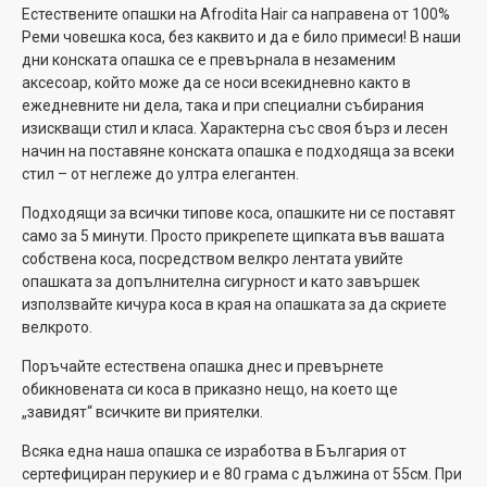
Естествените опашки на Afrodita Hair са направена от 100%
Реми човешка коса, без каквито и да е било примеси! В наши
дни конската опашка се е превърнала в незаменим
аксесоар, който може да се носи всекидневно както в
ежедневните ни дела, така и при специални събирания
изискващи стил и класа. Характерна със своя бърз и лесен
начин на поставяне конската опашка е подходяща за всеки
стил – от неглеже до ултра елегантен.
Подходящи за всички типове коса, опашките ни се поставят
само за 5 минути. Просто прикрепете щипката във вашата
собствена коса, посредством велкро лентата увийте
опашката за допълнителна сигурност и като завършек
използвайте кичура коса в края на опашката за да скриете
велкрото.
Поръчайте естествена опашка днес и превърнете
обикновената си коса в приказно нещо, на което ще
„завидят“ всичките ви приятелки.
Всяка една наша опашка се изработва в България от
сертефициран перукиер и е 80 грама с дължина от 55см. При