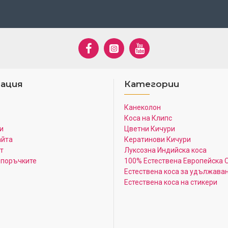
ация
Категории
Канеколон
Коса на Клипс
и
Цветни Кичури
айта
Кератинови Кичури
т
Луксозна Индийска коса
 поръчките
100% Естествена Европейска 
Естествена коса за удължава
Естествена коса на стикери