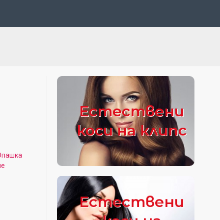
Естествени
коси на клипс
Опашка
не
Естествени