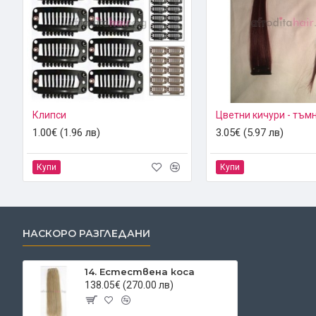
Клипси
Цветни кичури - тъм
1.00€ (1.96 лв)
3.05€ (5.97 лв)
Купи
Купи
НАСКОРО РАЗГЛЕДАНИ
14. Естествена коса
138.05€ (270.00 лв)