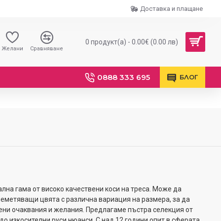
Доставка и плащане
0 продукт(а) - 0.00€ (0.00 лв)
Желани
Сравняване
0888 333 695
БЛОГ
кална гама от високо качествени коси на треса. Може да
еметяващи цвята с различна вариация на размера, за да
ени очаквания и желания. Предлагаме пъстра селекция от
о изкосителни руси нюанси. С над 12 години опит в сферата,