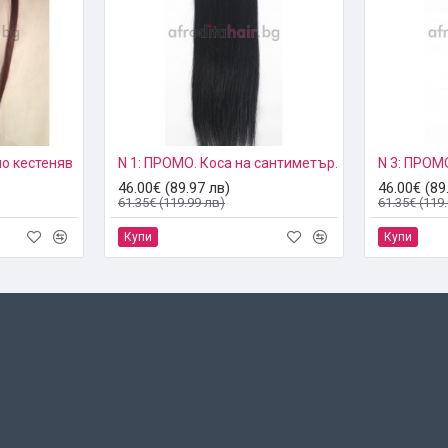
но кестеняв
N 1: ПРОМО. Коса на сантиметър.
N 3: ПРОМ
46.00€ (89.97 лв)
46.00€ (89
61.35€ (119.99 лв)
61.35€ (119
Купи
Купи