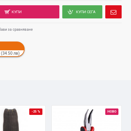
КУПИ
КУПИ СЕГА
ави за сравняване
 (34.50 лв)
-25 %
НОВО