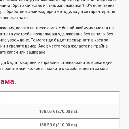
най-доброто качество и стил, използвайки 100% естествена
р. обработена с най-модерни методи, за да се гарантира, че
е непокътната.
лжения, косата на треса е може би най-любимият метод на
атната употреба, позволяващ удължаване без лепило, без
било увреждане. Те могат да бъдат превърнати в коса за
рин и сваляте вечер. Ако вместо това желаете по-трайна
те капси или зашиване.
т да бъдат къдрени, изправяни, стилизирани по всеки един
а правите всичко, което правите със собствената си коса.
рама.
:
138.05 € (270.00 лв).
158.50 € (310.00 лв).