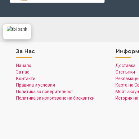
За Нас
Информ
Начало
Доставка
За нас
Отстъпки
Контакти
Рекламаци
Правила и условия
Карта на С
Политика за поверителност
Моят акаун
Πoлитика зa изпoлзвaнe нa бисквитĸи
История на