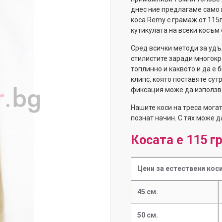
днес ние предлагаме само 
коса Remy с грамаж от 115г
кутикулата на всеки косъм 
Сред всички методи за удъ
стилистите заради многокр
топлинно и каквото и да е 
клипс, която поставяте сут
фиксация може да използва
Нашите коси на треса мога
познат начин. С тях може д
Косата е 115 г
Цени за естествени коси
45 см.
50 см.