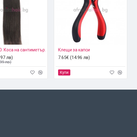
О. Коса на сантиметър.
Клещи за капси
.97 лв)
7.65€ (14.96 лв)
.99 лв)
Купи