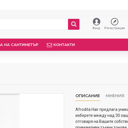
Вход
Регистрация
А НА САНТИМЕТЪР
КОНТАКТИ
ОПИСАНИЕ
МНЕНИЯ
Afrodita Hair предлага уни
изберете между над 30 заш
отговаря на Вашите собств
примамливи тъмни тонове д