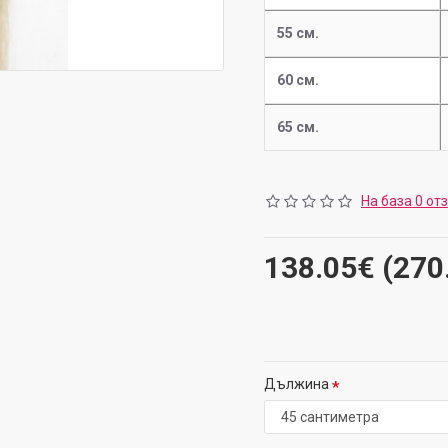
55 см.
60 см.
65 см.
На база 0 от
138.05€ (270
Дължина