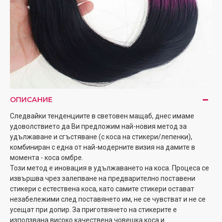
ОПИСАНИЕ
Следвайки тенденциите в световен мащаб, днес имаме
удоволствието да Ви предложим най-новия метод за
удължаване и сгъстяване (с коса на стикери/лепенки),
комбиниран с една от най-модерните визия на дамите в
момента - коса омбре.
Този метод е иновация в удължаването на коса. Процеса се
извършва чрез залепване на предварително поставени
стикери с естествена коса, като самите стикери остават
незабележими след поставянето им, не се чувстват и не се
усещат при допир. За приготвянето на стикерите е
използвана високо качествена човешка коса и