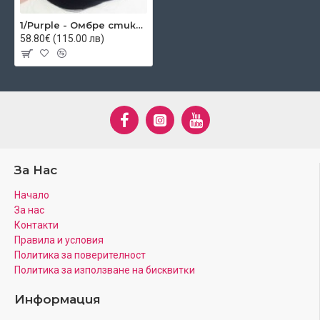
1/Purple - Омбре стикери
58.80€ (115.00 лв)
За Нас
Начало
За нас
Контакти
Правила и условия
Политика за поверителност
Πoлитика зa изпoлзвaнe нa бисквитĸи
Информация