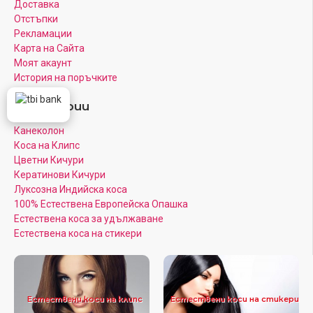
Доставка
Отстъпки
Рекламации
Карта на Сайта
Моят акаунт
История на поръчките
Категории
Канеколон
Коса на Клипс
Цветни Кичури
Кератинови Кичури
Луксозна Индийска коса
100% Естествена Европейска Опашка
Естествена коса за удължаване
Естествена коса на стикери
Естествени коси на клипс
Естествени коси на стикери