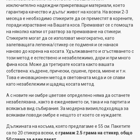
изключително надеждни прикрепващи материали, което
гарантира качество и дълъг живот на косата. На всеки 2-3
месеца е необходимо стикерите да се преместят в корените,
поради израстване на Вашата коса. Премахват се с помощта
на няколко капки от разтвор за премахване на стикери.
Стикерите могат да се използват многократно, като
залепващата лепенка/стикер се подменя и се нанася
наново до корена на косата. Удължаването и сгъстяването с
този метод е естествено и незабележимо, дори и при много
фина коса. Може да третирате косата както вашата
собствена: къдрене, прически, сушене, преса, миене и т.н.
Това е иновационен метод в световната мода и се слави
като незабележим и щадящ косата метод.
А с новите ни омбре цветове определено няма да останете
незабелязана , както в ежедневието си, така и на партита и
всякакъв вид събирания. За модерна визия,подходяща за
всякакви поводи омбре е нещото от което се нуждаете.
Дължината на косъма, която предлагаме е 55 см. Пакетите
са по 20 стикера всеки,
с грамаж 2.5 грама на стикер
,
общо
50 грама за един пакет.