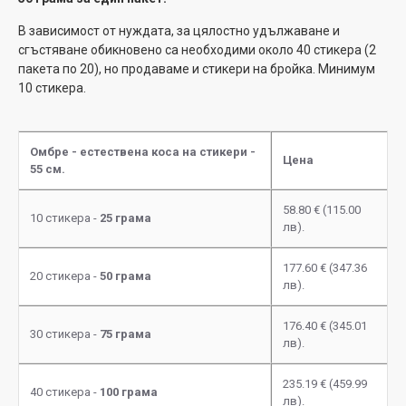
В зависимост от нуждата, за цялостно удължаване и
сгъстяване обикновено са необходими около 40 стикера (2
пакета по 20), но продаваме и стикери на бройка. Минимум
10 стикера.
Омбре - естествена коса на стикери -
Цена
55 см.
58.80 € (115.00
10 стикера -
25 грама
лв).
177.60 € (347.36
20 стикера -
50 грама
лв).
176.40 € (345.01
30 стикера -
75 грама
лв).
235.19 € (459.99
40 стикера -
100 грама
лв).