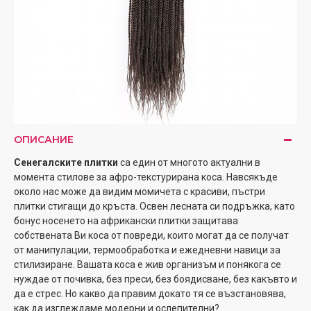
ОПИСАНИЕ
Сенегалските плитки
са един от многото актуални в
момента стилове за афро-текстурирана коса. Навсякъде
около нас може да видим момичета с красиви, пъстри
плитки стигащи до кръста. Освен лесната си подръжка, като
бонус носенето на африкански плитки защитава
собствената Ви коса от повреди, които могат да се получат
от манипулации, термообработка и ежедневни навици за
стилизиране. Вашата коса е жив организъм и понякога се
нуждае от почивка, без преси, без боядисване, без какъвто и
да е стрес. Но какво да правим докато тя се възстановява,
как да изглеждаме модерни и ослепителни?