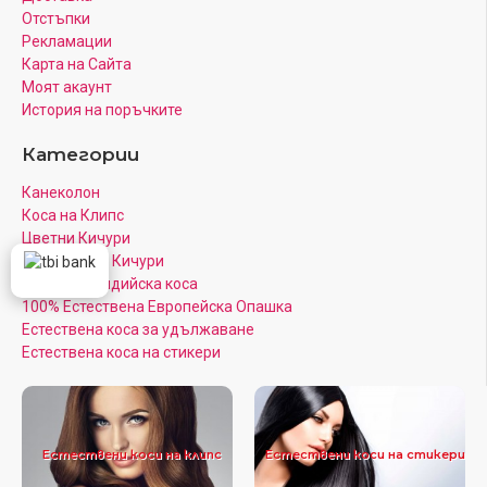
Отстъпки
Рекламации
Карта на Сайта
Моят акаунт
История на поръчките
Категории
Канеколон
Коса на Клипс
Цветни Кичури
Кератинови Кичури
Луксозна Индийска коса
100% Естествена Европейска Опашка
Естествена коса за удължаване
Естествена коса на стикери
Естествени коси на клипс
Естествени коси на стикери