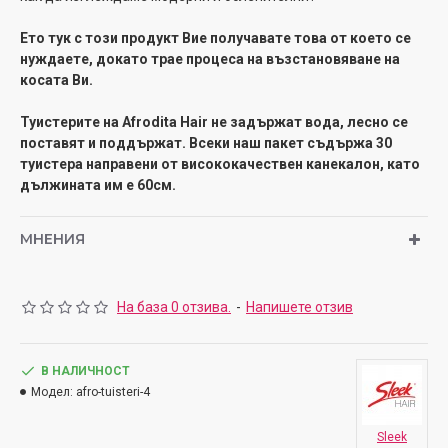
Ето тук с този продукт Вие получавате това от което се
нуждаете, докато трае процеса на възстановяване на
косата Ви.
Туистерите на Afrodita Hair не задържат вода, лесно се
поставят и поддържат. Всеки наш пакет съдържа 30
туистера направени от висококачествен канекалон, като
дължината им е 60см.
МНЕНИЯ
На база 0 отзива.
-
Напишете отзив
В НАЛИЧНОСТ
Модел:
afro-tuisteri-4
Sleek