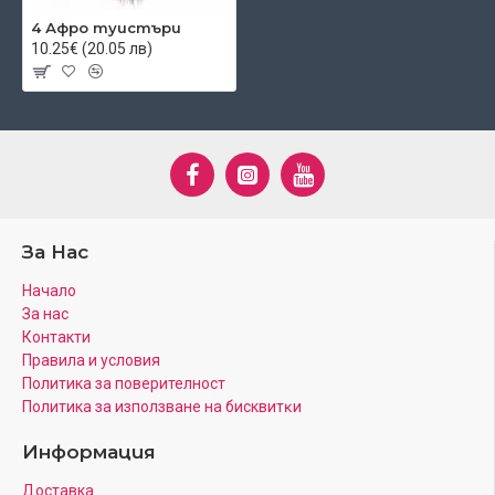
4 Афро туистъри
10.25€ (20.05 лв)
За Нас
Начало
За нас
Контакти
Правила и условия
Политика за поверителност
Πoлитика зa изпoлзвaнe нa бисквитĸи
Информация
Доставка