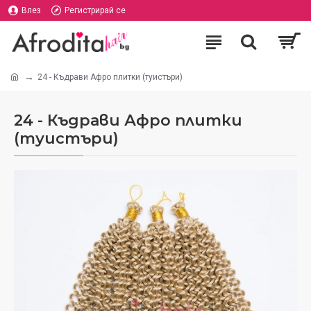
Влез
Регистрирай се
24 - Къдрави Афро плитки (туистъри)
24 - Къдрави Афро плитки
(туистъри)