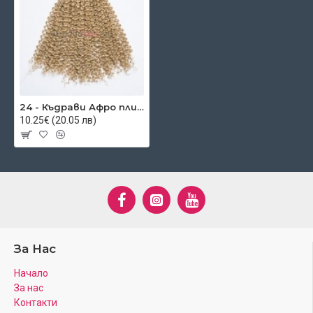
24 - Къдрави Афро плитки (туистъри)
10.25€ (20.05 лв)
За Нас
Начало
За нас
Контакти