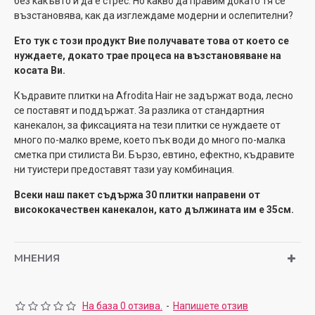
без какъвто и да е стрес. Но какво да правим докато тя се
възстановява, как да изглеждаме модерни и ослепителни?
Ето тук с този продукт Вие получавате това от което се
нуждаете, докато трае процеса на възстановяване на
косата Ви.
Къдравите плитки на Afrodita Hair не задържат вода, лесно
се поставят и поддържат. За разлика от стандартния
канекалон, за фиксацията на тези плитки се нуждаете от
много по-малко време, което пък води до много по-малка
сметка при стилиста Ви. Бързо, евтино, ефектно, къдравите
ни туистери предоставят тази уау комбинация.
Всеки наш пакет съдържа 30 плитки направени от
висококачествен канекалон, като дължината им е 35см.
МНЕНИЯ
На база 0 отзива.
-
Напишете отзив