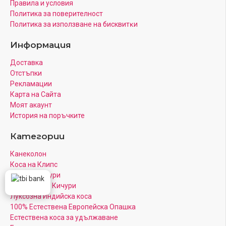
Правила и условия
Политика за поверителност
Πoлитика зa изпoлзвaнe нa бисквитĸи
Информация
Доставка
Отстъпки
Рекламации
Карта на Сайта
Моят акаунт
История на поръчките
Категории
Канеколон
Коса на Клипс
Цветни Кичури
Кератинови Кичури
Луксозна Индийска коса
100% Естествена Европейска Опашка
Естествена коса за удължаване