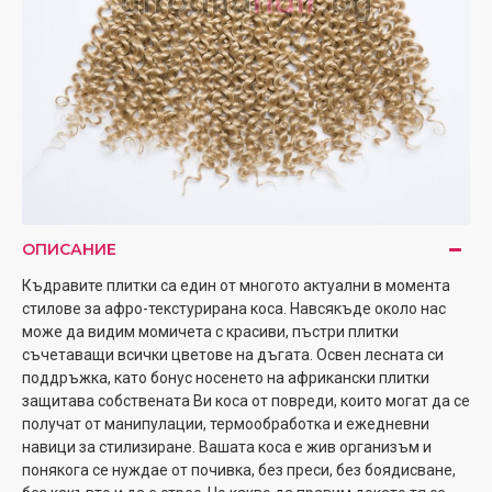
ОПИСАНИЕ
Къдравите плитки са един от многото актуални в момента
стилове за афро-текстурирана коса. Навсякъде около нас
може да видим момичета с красиви, пъстри плитки
съчетаващи всички цветове на дъгата. Освен лесната си
поддръжка, като бонус носенето на африкански плитки
защитава собствената Ви коса от повреди, които могат да се
получат от манипулации, термообработка и ежедневни
навици за стилизиране. Вашата коса е жив организъм и
понякога се нуждае от почивка, без преси, без боядисване,