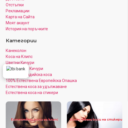
Отстъпки
Рекламации
Карта на Сайта
Моят акаунт
История на поръчките
Категории
Канеколон
Коса на Клипс
Цветни Кичури
Кератинови Кичури
Луксозна Индийска коса
100% Естествена Европейска Опашка
Естествена коса за удължаване
Естествена коса на стикери
Естествени коси на клипс
Естествени коси на стикери