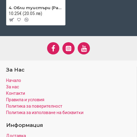
4. Обли туистъри (Расти)
10.25€ (20.05 лв)
За Нас
Начало
За нас
Контакти
Правила и условия
Политика за поверителност
Πoлитика зa изпoлзвaнe нa бисквитĸи
Информация
Доставка