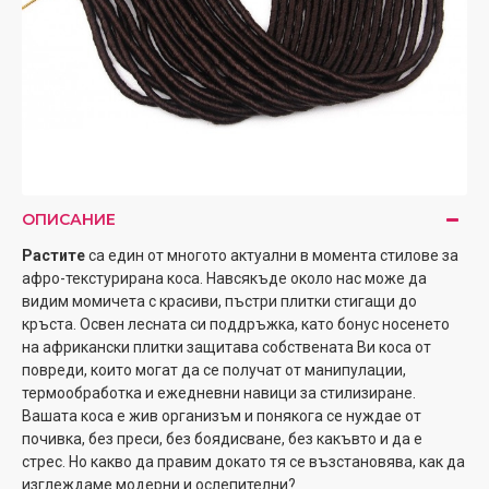
ОПИСАНИЕ
Растите
са един от многото актуални в момента стилове за
афро-текстурирана коса. Навсякъде около нас може да
видим момичета с красиви, пъстри плитки стигащи до
кръста. Освен лесната си поддръжка, като бонус носенето
на африкански плитки защитава собствената Ви коса от
повреди, които могат да се получат от манипулации,
термообработка и ежедневни навици за стилизиране.
Вашата коса е жив организъм и понякога се нуждае от
почивка, без преси, без боядисване, без какъвто и да е
стрес. Но какво да правим докато тя се възстановява, как да
изглеждаме модерни и ослепителни?