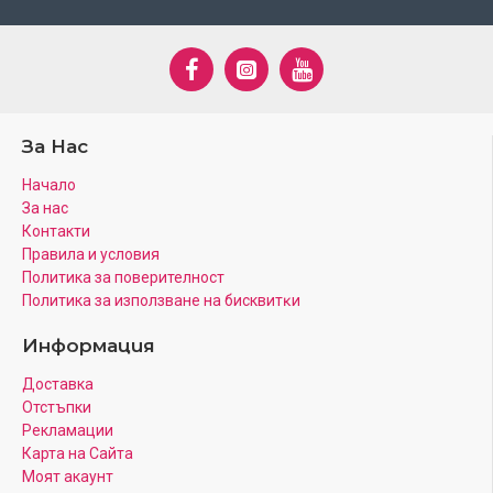
За Нас
Начало
За нас
Контакти
Правила и условия
Политика за поверителност
Πoлитика зa изпoлзвaнe нa бисквитĸи
Информация
Доставка
Отстъпки
Рекламации
Карта на Сайта
Моят акаунт