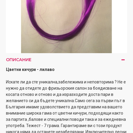
ОПИСАНИЕ
Цветни кичури - лилаво
Искате ли да сте уникална,забележима и неповторима ? Не е
нужно да отидете до фризьорския салон за боядисване на
косата отново и отново и да изразходите доста пари в
желанието си да бъдете уникална.Само сега за първи път в
България имаме удоволствието да представим на вашето
внимание широка гама от цветни кичури, подходящи както
за партита ,балове и специални поводи така и за ежедневна
употреба. Тежест - 7 грама. Гарантираме ви с този продукт
никога няма да останете незабелязани. Изключително лесни