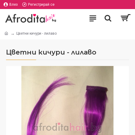
Влез
Регистрирай се
Цветни кичури - лилаво
Цветни кичури - лилаво