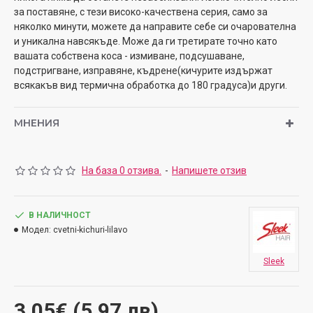
за поставяне, с тези високо-качествена серия, само за
няколко минути, можете да направите себе си очарователна
и уникална навсякъде. Може да ги третирате точно като
вашата собствена коса - измиване, подсушаване,
подстригване, изправяне, къдрене(кичурите издържат
всякакъв вид термична обработка до 180 градуса)и други.
МНЕНИЯ
На база 0 отзива.
-
Напишете отзив
В НАЛИЧНОСТ
Модел:
cvetni-kichuri-lilavo
Sleek
3.05€ (5.97 лв)