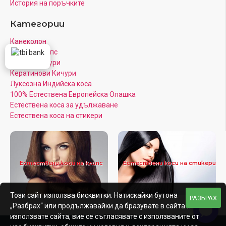
История на поръчките
Категории
Канеколон
Коса на Клипс
Цветни Кичури
Кератинови Кичури
Луксозна Индийска коса
100% Естествена Европейска Опашка
Естествена коса за удължаване
Естествена коса на стикери
Естествени коси на клипс
Естествени коси на стикери
Този сайт използва бисквитки. Натискайки бутона
РАЗБРАХ
„Разбрах“ или продължавайки да бразувате в сайта и
използвате сайта, вие се съгласявате с използваните от