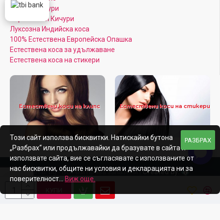
Цветни Кичури
Кератинови Кичури
Луксозна Индийска коса
100% Естествена Европейска Опашка
Естествена коса за удължаване
Естествена коса на стикери
Естествени коси на клипс
Естествени коси на стикери
Този сайт използва бисквитки. Натискайки бутона
РАЗБРАХ
„Разбрах“ или продължавайки да бразувате в сайта и
използвате сайта, вие се съгласявате с използваните от
нас бисквитки, общите ни условия и декларацията ни за
Afroditahair.bg - Всички права запазени |
Created by:
поверителност...
Виж още.
КУПИ