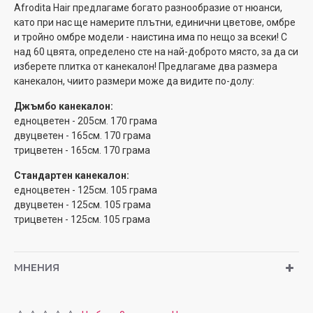
Afrodita Hair предлагаме богато разнообразие от нюанси,
като при нас ще намерите плътни, единични цветове, омбре
и тройно омбре модели - наистина има по нещо за всеки! С
над 60 цвята, определено сте на най-доброто място, за да си
изберете плитка от канекалон! Предлагаме два размера
канекалон, чиито размери може да видите по-долу:
Джъмбо канекалон:
едноцветен - 205см. 170 грама
двуцветен - 165см. 170 грама
трицветен - 165см. 170 грама
Стандартен канекалон:
едноцветен - 125см. 105 грама
двуцветен - 125см. 105 грама
трицветен - 125см. 105 грама
МНЕНИЯ