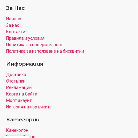
За Нас
Начало
За нас
Контакти
Правила и условия
Политика за поверителност
Πoлитика зa изпoлзвaнe нa бисквитĸи
Информация
Доставка
Отстъпки
Рекламации
Карта на Сайта
Моят акаунт
История на поръчките
Категории
Канеколон
Коса на Клипс