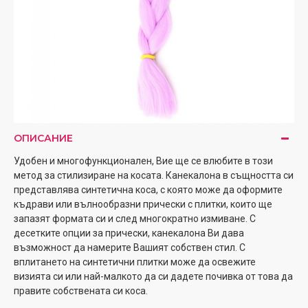
ОПИСАНИЕ
Удобен и многофункционален, Вие ще се влюбите в този
метод за стилизиране на косата. Канекалона в същността си
представлява синтетична коса, с която може да оформите
къдрави или вълнообразни прически с плитки, които ще
запазят формата си и след многократно измиване. С
десетките опции за прически, канекалона Ви дава
възможност да намерите Вашият собствен стил. С
вплитането на синтетични плитки може да освежите
визията си или най-малкото да си дадете почивка от това да
правите собствената си коса.