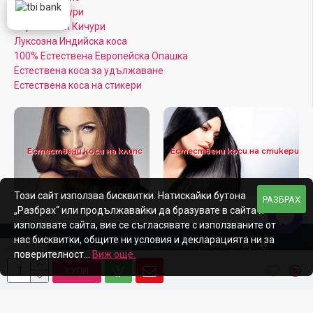
Цветни Кичури
Кератинови Кичури
Луксозна Индийска коса
100% Естествена Европейска Опашка
Естествена коса за удължаване
Естествена коса на стикери
Естествени коси на клипс
Естествени коси на стикери
Този сайт използва бисквитки. Натискайки бутона
РАЗБРАХ
„Разбрах“ или продължавайки да бразувате в сайта и
използвате сайта, вие се съгласявате с използваните от
нас бисквитки, общите ни условия и декларацията ни за
Afroditahair.bg - Всички права запазени |
Created by:
поверителност...
Виж още.
КУПИ