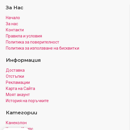
За Нас
Начало
За нас
Контакти
Правила и условия
Политика за поверителност
Πoлитика зa изпoлзвaнe нa бисквитĸи
Информация
Доставка
Отстъпки
Рекламации
Карта на Сайта
Моят акаунт
История на поръчките
Категории
Канеколон
Коса на Клипс