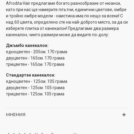
Afrodita Hair предлагаме богато разнообразие от нюанси,
като при нас ще намерите плътни, единични цветове, омбре
и тройно омбре модели - наистина има по нещо за всеки! С
над 60 цвята, определено сте на най-доброто място, за да си
изберете плитка от канекалон! Предлагаме два размера
канекалон, чиито размери може да видите по-долу:
Джъмбо канекалон:
едноцветен - 205см. 170 грама
двуцветен - 165см. 170 грама
трицветен - 165см. 170 грама
Стандартен канекалон:
едноцветен - 125см. 105 грама
двуцветен - 125см. 105 грама
трицветен - 125см. 105 грама
МНЕНИЯ