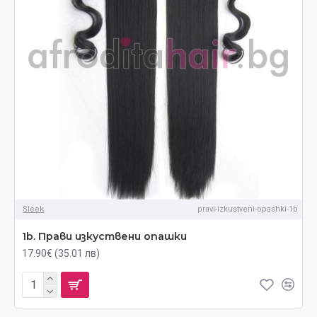
Sleek
pravi-izkustveni-opashki-1b
1b. Прави изкуствени опашки
17.90€ (35.01 лв)