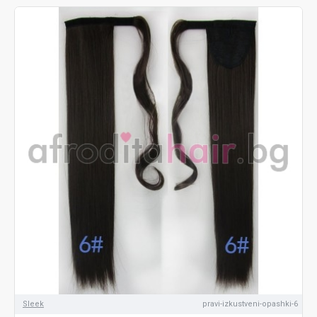
Sleek
pravi-izkustveni-opashki-6