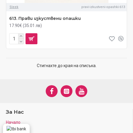
Sleek
pravi-izkustveni-opashki-613
613. Прави изкуствени опашки
17.90€ (35.01 лв)
Стигнахте до края на списъка.
За Нас
Начало
За нас