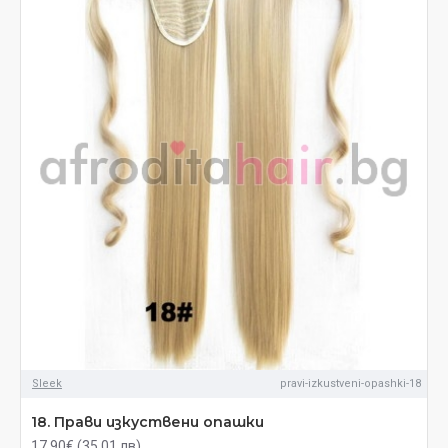
Sleek
pravi-izkustveni-opashki-18
18. Прави изкуствени опашки
17.90€ (35.01 лв)