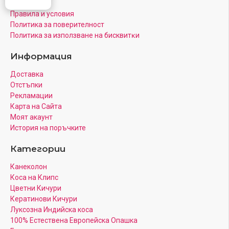
Контакти
Правила и условия
Политика за поверителност
Πoлитика зa изпoлзвaнe нa бисквитĸи
Информация
Доставка
Отстъпки
Рекламации
Карта на Сайта
Моят акаунт
История на поръчките
Категории
Канеколон
Коса на Клипс
Цветни Кичури
Кератинови Кичури
Луксозна Индийска коса
100% Естествена Европейска Опашка