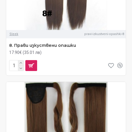
Sleek
pravi-izkustveni-opashki-8
8. Прави изкуствени опашки
17.90€ (35.01 лв)