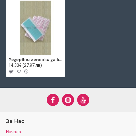
Резервни лепенки за коса на стикери
14.30€ (27.97 лв)
За Нас
Начало