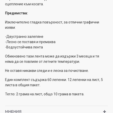
сцепление към косата.
Предимства:
Изключително гладка повърхност, за отлични графични
изяви:
-Двустраннo залепяне
-Лесно се поставя и премахва
-Водоустойчивa лента
Обикновено тaзи лента може да издържи 3 месеца и тя
няма да се повлияе от летните температури.
Не оставя никакви следи и е лесна за почистване.
Един комплект съдържа 60 лепенки. 12 лепенки на лист, 5
листа в общия пакет.
Тегло: 2 грама на лист, общо 10 грама в пакета.
МНЕНИЯ