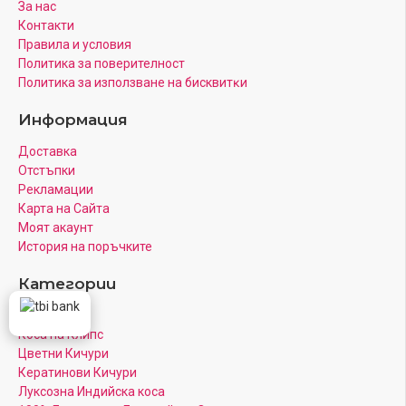
За нас
Контакти
Правила и условия
Политика за поверителност
Πoлитика зa изпoлзвaнe нa бисквитĸи
Информация
Доставка
Отстъпки
Рекламации
Карта на Сайта
Моят акаунт
История на поръчките
Категории
Канеколон
Коса на Клипс
Цветни Кичури
Кератинови Кичури
Луксозна Индийска коса