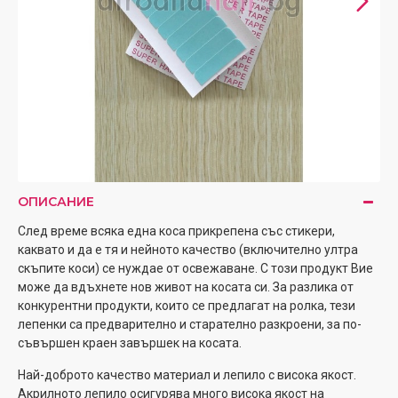
ОПИСАНИЕ
След време всяка една коса прикрепена със стикери,
каквато и да е тя и нейното качество (включително ултра
скъпите коси) се нуждае от освежаване. С този продукт Вие
може да вдъхнете нов живот на косата си. За разлика от
конкурентни продукти, които се предлагат на ролка, тези
лепенки са предварително и старателно разкроени, за по-
съвършен краен завършек на косата.
Най-доброто качество материал и лепило с висока якост.
Акрилното лепило осигурява много висока якост на