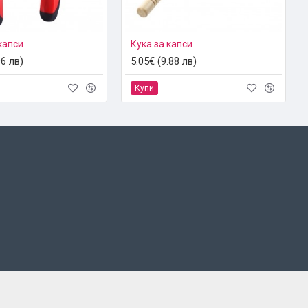
капси
Кука за капси
96 лв)
5.05€ (9.88 лв)
Купи