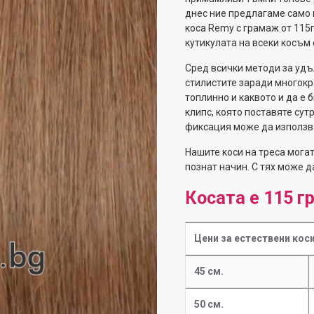
днес ние предлагаме само 
коса Remy с грамаж от 115г
кутикулата на всеки косъм 
Сред всички методи за удъ
стилистите заради многокр
топлинно и каквото и да е 
клипс, която поставяте сут
фиксация може да използва
Нашите коси на треса мога
познат начин. С тях може д
Косата е 115 г
Цени за естествени коси
45 см.
50 см.