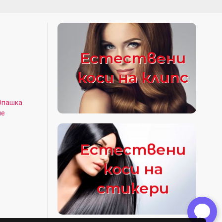
Естествени
коси на клипс
Опашка
не
Естествени
коси на
стикери