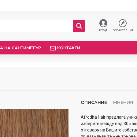
Вход
Регистрация
А НА САНТИМЕТЪР
КОНТАКТИ
ОПИСАНИЕ
МНЕНИЯ
Afrodita Hair предлага уни
изберете между над 30 заш
отговаря на Вашите собств
примамливи тъмни тонове д