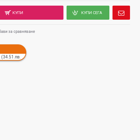
КУПИ
КУПИ СЕГА
ави за сравняване
 (34.51 лв.