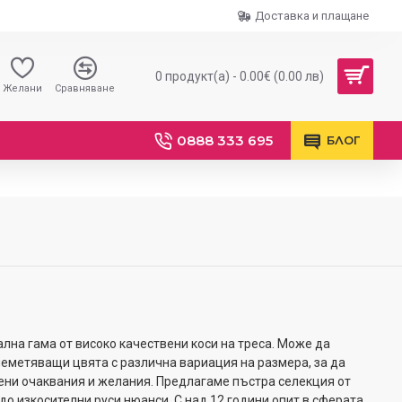
Доставка и плащане
0 продукт(а) - 0.00€ (0.00 лв)
Желани
Сравняване
0888 333 695
БЛОГ
кална гама от високо качествени коси на треса. Може да
еметяващи цвята с различна вариация на размера, за да
ени очаквания и желания. Предлагаме пъстра селекция от
о изкосителни руси нюанси. С над 12 години опит в сферата,