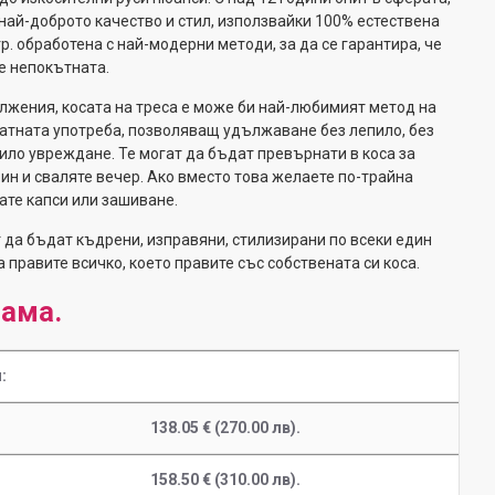
най-доброто качество и стил, използвайки 100% естествена
р. обработена с най-модерни методи, за да се гарантира, че
е непокътната.
лжения, косата на треса е може би най-любимият метод на
атната употреба, позволяващ удължаване без лепило, без
било увреждане. Те могат да бъдат превърнати в коса за
рин и сваляте вечер. Ако вместо това желаете по-трайна
те капси или зашиване.
т да бъдат къдрени, изправяни, стилизирани по всеки един
а правите всичко, което правите със собствената си коса.
рама.
:
138.05 € (270.00 лв).
158.50 € (310.00 лв).