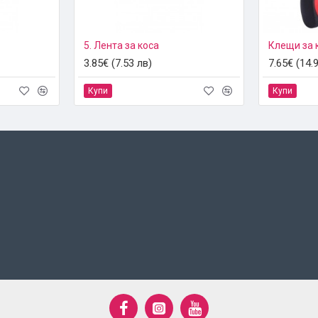
5. Лента за коса
Клещи за 
3.85€ (7.53 лв)
7.65€ (14.
Купи
Купи