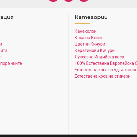
ация
Категории
Канеколон
Коса на Клипс
и
Цветни Кичури
айта
Кератинови Кичури
т
Луксозна Индийска коса
 поръчките
100% Естествена Европейска 
Естествена коса за удължава
Естествена коса на стикери