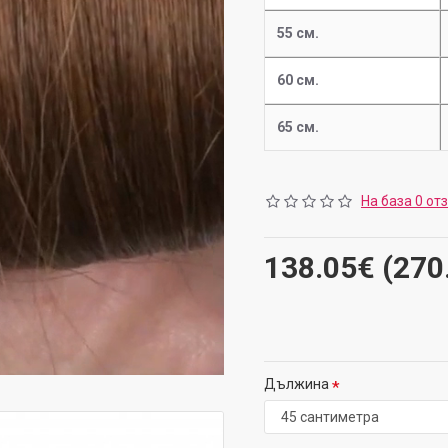
55 см.
60 см.
65 см.
На база 0 от
138.05€ (270
Дължина