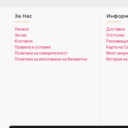
За Нас
Информ
Начало
Доставка
За нас
Отстъпки
Контакти
Рекламаци
Правила и условия
Карта на С
Политика за поверителност
Моят акаун
Πoлитика зa изпoлзвaнe нa бисквитĸи
История на