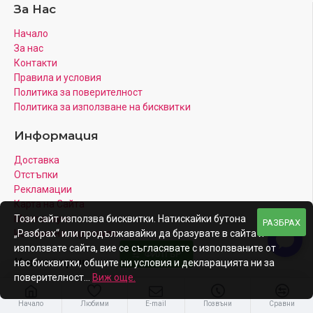
За Нас
Начало
За нас
Контакти
Правила и условия
Политика за поверителност
Πoлитика зa изпoлзвaнe нa бисквитĸи
Информация
Доставка
Отстъпки
Рекламации
Карта на Сайта
Моят акаунт
Този сайт използва бисквитки. Натискайки бутона
РАЗБРАХ
История на поръчките
„Разбрах“ или продължавайки да бразувате в сайта и
използвате сайта, вие се съгласявате с използваните от
ФИЛТЪР
Категории
нас бисквитки, общите ни условия и декларацията ни за
поверителност...
Виж още.
Канеколон
Коса на Клипс
Начало
Любими
E-mail
Позвъни
Сравни