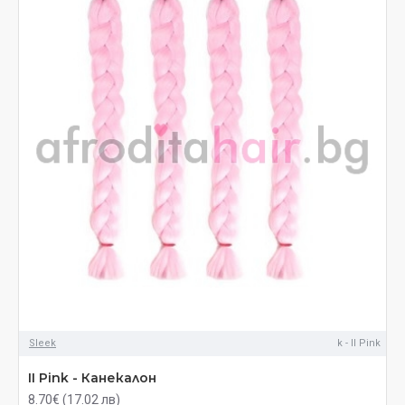
Sleek
k - II Pink
II Pink - Канекалон
8.70€ (17.02 лв)