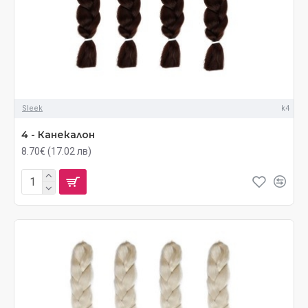
Sleek
k4
4 - Канекалон
8.70€ (17.02 лв)