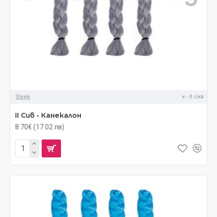
Sleek
к - II сив
II Сив - Канекалон
8.70€ (17.02 лв)