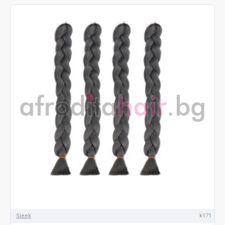
Sleek
k171