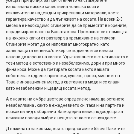
усещат при допир. За приготвянето на стикерите е
използвана високо качествена човешка коса и
изключително надеждни прикрепващи материали, което
гарантира качество и дълъг живот на косата. На всеки 2-3
месеца е необходимо стикерите да се преместят в корените,
поради израстване на Вашата коса. Премахват се с помощта
на няколко капки от разтвор за премахване на стикери.
Стикерите могат да се използват многократно, като
залепващата лепенка/стикер се подменя и се нанася
наново до корена на косата. Удължаването и сгъстяването с
този метод е естествено и незабележимо, дори и при много
фина коса. Може да третирате косата както вашата
собствена: къдрене, прически, сушене, преса, миене и т.н.
Това е иновационен метод в световната мода и се слави
като незабележим и щадящ косата метод.
А с новите ни омбре цветове определено няма да останете
незабелязана , както в ежедневието си, така и на партита и
всякакъв вид събирания. За модерна визия,подходяща за
всякакви поводи омбре е нещото от което се нуждаете.
Дължината на косъма, която предлагаме е 55 см. Пакетите