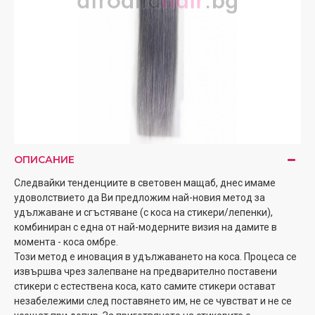
ОПИСАНИЕ
Следвайки тенденциите в световен мащаб, днес имаме
удоволствието да Ви предложим най-новия метод за
удължаване и сгъстяване (с коса на стикери/лепенки),
комбиниран с една от най-модерните визия на дамите в
момента - коса омбре.
Този метод е иновация в удължаването на коса. Процеса се
извършва чрез залепване на предварително поставени
стикери с естествена коса, като самите стикери остават
незабележими след поставянето им, не се чувстват и не се