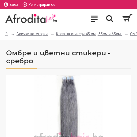
Влез
Регистрирай се
Всички категории
Коса на стикери 45 см., 55см и 65см.
Омб
Омбре и цветни стикери -
сребро