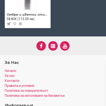
Омбре и цветни стикери - сребро
58.80€ (115.00 лв)
За Нас
Начало
За нас
Контакти
Правила и условия
Политика за поверителност
Πoлитика зa изпoлзвaнe нa бисквитĸи
Информация