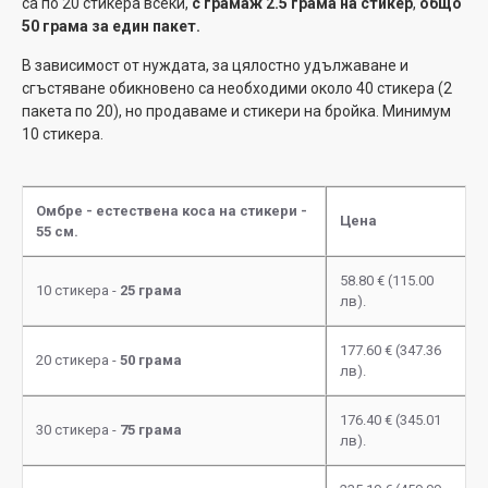
са по 20 стикера всеки,
с грамаж 2.5 грама на стикер
,
общо
50 грама за един пакет.
В зависимост от нуждата, за цялостно удължаване и
сгъстяване обикновено са необходими около 40 стикера (2
пакета по 20), но продаваме и стикери на бройка. Минимум
10 стикера.
Омбре - естествена коса на стикери -
Цена
55 см.
58.80 € (115.00
10 стикера -
25 грама
лв).
177.60 € (347.36
20 стикера -
50 грама
лв).
176.40 € (345.01
30 стикера -
75 грама
лв).