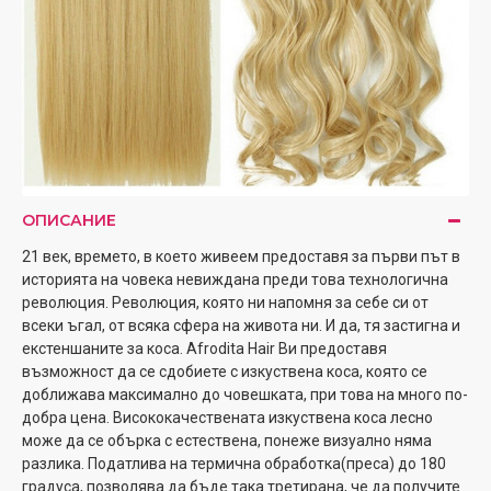
ОПИСАНИЕ
21 век, времето, в което живеем предоставя за първи път в
историята на човека невиждана преди това технологична
революция. Революция, която ни напомня за себе си от
всеки ъгал, от всяка сфера на живота ни. И да, тя застигна и
екстеншаните за коса. Afrodita Hair Ви предоставя
възможност да се сдобиете с изкуствена коса, която се
доближава максимално до човешката, при това на много по-
добра цена. Висококачествената изкуствена коса лесно
може да се обърка с естествена, понеже визуално няма
разлика. Податлива на термична обработка(преса) до 180
градуса, позволява да бъде така третирана, че да получите