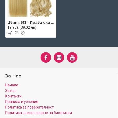
Цвят: 613 - Права или къдрава
19.95€ (39.02 лв)
За Нас
Начало
За нас
Контакти
Правила и условия
Политика за поверителност
Πoлитика зa изпoлзвaнe нa бисквитĸи