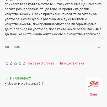
прическата за която мечтаете. В тази страница ще намерите
богато разнообразие от цветове на прави и къдрави
изкуствени коси. С вече прикачени клипси, те са готови за
употреба. Без визуална разлика между естествен и
изкуствен косъм, при правилна употреба Ви гарантираме
дълъг период на употреба, през който никой освен Вас няма
да знае, че екстеншана който носите е с изкуствен произход.
МНЕНИЯ
На база 0 отзива.
-
Напишете отзив
В НАЛИЧНОСТ
Модел:
prava-i-kadrava-613
Sleek