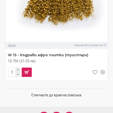
Sleek
kadravi-afro-tuisteri-w-15
W 15 - Къдрави афро плитки (туистъри)
10.75€ (21.03 лв)
Стигнахте до края на списъка.