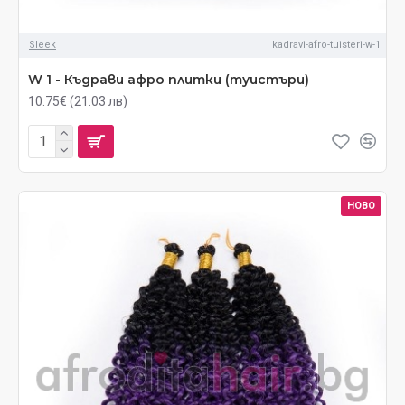
Sleek
kadravi-afro-tuisteri-w-1
W 1 - Къдрави афро плитки (туистъри)
10.75€ (21.03 лв)
НОВО