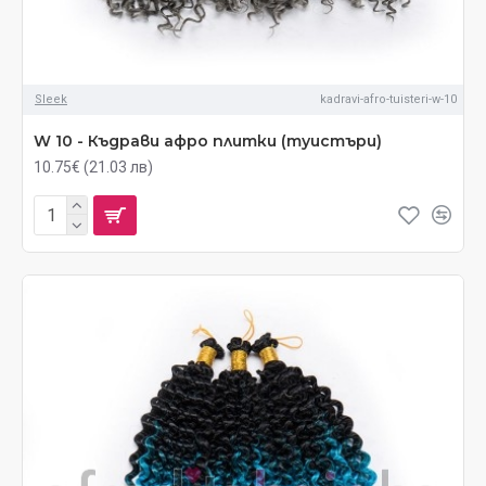
Sleek
kadravi-afro-tuisteri-w-10
W 10 - Къдрави афро плитки (туистъри)
10.75€ (21.03 лв)