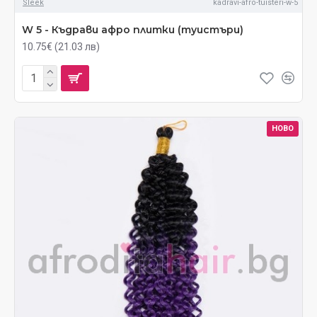
Sleek
kadravi-afro-tuisteri-w-5
W 5 - Къдрави афро плитки (туистъри)
10.75€ (21.03 лв)
НОВО