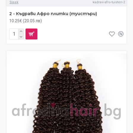
Sleek
kadravi-afro-tuisteri-2
2 - Къдрави Афро плитки (туистъри)
10.25€ (20.05 лв)