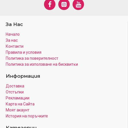
За Нас
Начало
За нас
Контакти
Правила и условия
Политика за поверителност
Πoлитика зa изпoлзвaнe нa бисквитĸи
Информация
Доставка
Отстъпки
Рекламации
Карта на Сайта
Моят акаунт
История на поръчките
Категории