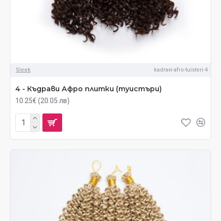
Sleek
kadravi-afro-tuisteri-4
4 - Къдрави Афро плитки (туистъри)
10.25€ (20.05 лв)