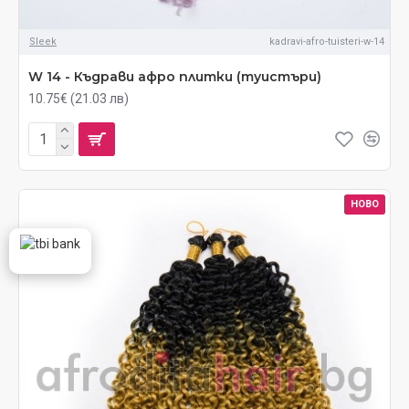
Sleek
kadravi-afro-tuisteri-w-14
W 14 - Къдрави афро плитки (туистъри)
10.75€ (21.03 лв)
НОВО