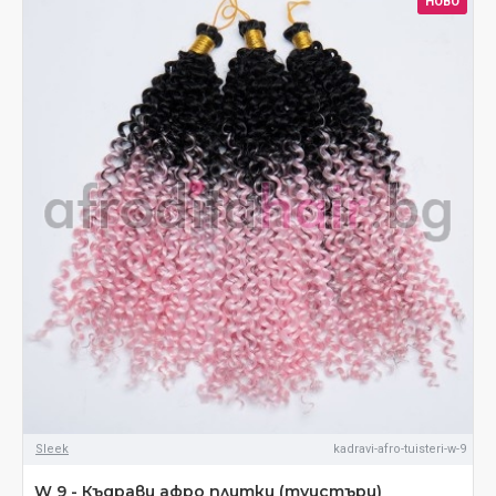
НОВО
Sleek
kadravi-afro-tuisteri-w-9
W 9 - Къдрави афро плитки (туистъри)