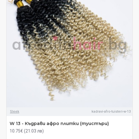
Sleek
kadravi-afro-tuisteri-w-13
W 13 - Къдрави афро плитки (туистъри)
10.75€ (21.03 лв)