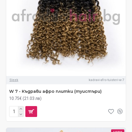
Sleek
kadravi-afro-tuisteri-w-7
W 7 - Къдрави афро плитки (туистъри)
10.75€ (21.03 лв)