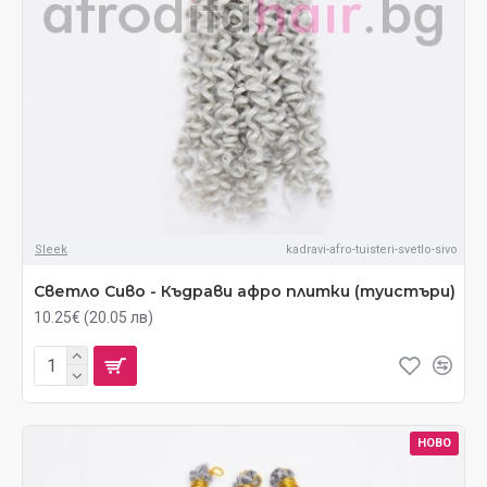
Sleek
kadravi-afro-tuisteri-svetlo-sivo
Светло Сиво - Къдрави афро плитки (туистъри)
10.25€ (20.05 лв)
НОВО