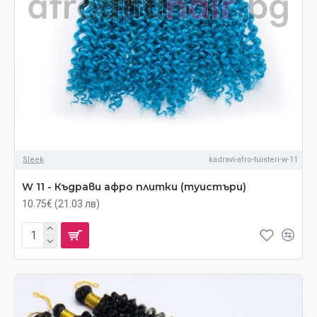
Sleek
kadravi-afro-tuisteri-w-11
W 11 - Къдрави афро плитки (туистъри)
10.75€ (21.03 лв)