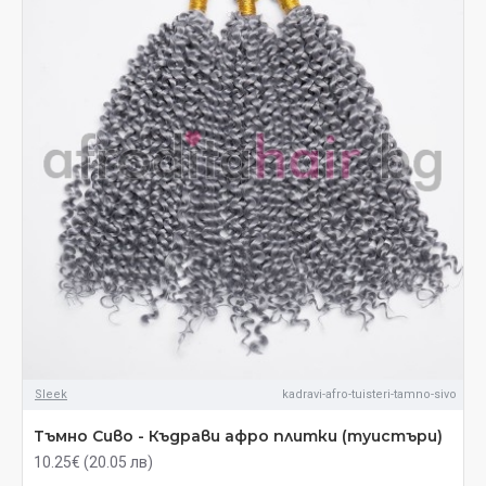
Sleek
kadravi-afro-tuisteri-tamno-sivo
Тъмно Сиво - Къдрави афро плитки (туистъри)
10.25€ (20.05 лв)