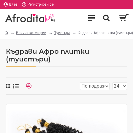
Влез
Регистрирай се
Всички категории
Туистъри
Къдрави Афро плитки (туистъри)
Къдрави Афро плитки
(туистъри)