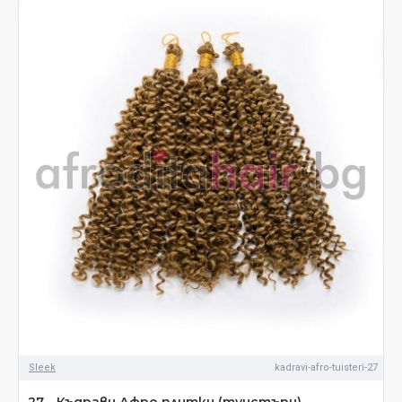
Sleek
kadravi-afro-tuisteri-27
27 - Къдрави Афро плитки (туистъри)