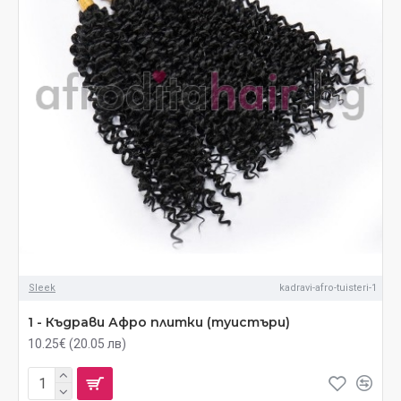
Sleek
kadravi-afro-tuisteri-1
1 - Къдрави Афро плитки (туистъри)
10.25€ (20.05 лв)