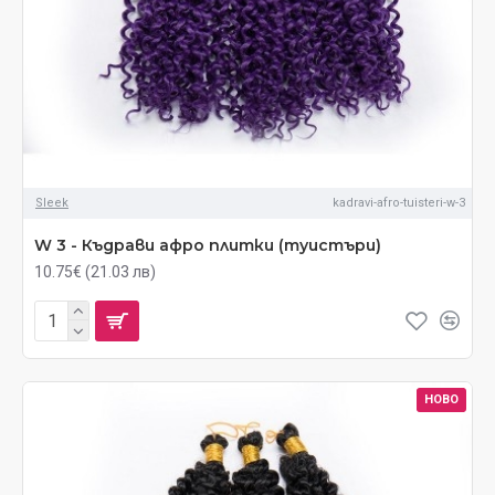
Sleek
kadravi-afro-tuisteri-w-3
W 3 - Къдрави афро плитки (туистъри)
10.75€ (21.03 лв)
НОВО