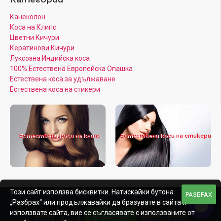
Канеколон
Коса на Клипс
Цветни Кичури
Кератинови Кичури
Луксозна Индийска коса
100% Естествена Европейска Опашка
Естествена коса за удължаване
Естествена коса на стикери
Естествени коси на клипс
Естествени коси на стикери
Този сайт използва бисквитки. Натискайки бутона
РАЗБРАХ
Afroditahair.bg - Всички права запазени |
Created by:
„Разбрах“ или продължавайки да бразувате в сайта и
използвате сайта, вие се съгласявате с използваните от
ФИЛТЪР