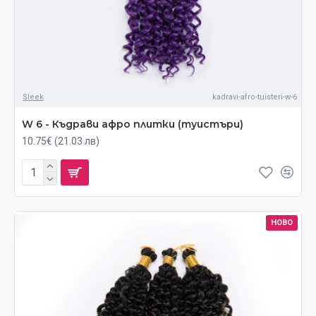
Sleek
kadravi-afro-tuisteri-w-6
W 6 - Къдрави афро плитки (туистъри)
10.75€ (21.03 лв)
НОВО