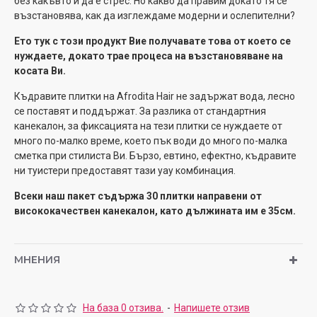
без какъвто и да е стрес. Но какво да правим докато тя се
възстановява, как да изглеждаме модерни и ослепителни?
Ето тук с този продукт Вие получавате това от което се
нуждаете, докато трае процеса на възстановяване на
косата Ви.
Къдравите плитки на Afrodita Hair не задържат вода, лесно
се поставят и поддържат. За разлика от стандартния
канекалон, за фиксацията на тези плитки се нуждаете от
много по-малко време, което пък води до много по-малка
сметка при стилиста Ви. Бързо, евтино, ефектно, къдравите
ни туистери предоставят тази уау комбинация.
Всеки наш пакет съдържа 30 плитки направени от
висококачествен канекалон, като дължината им е 35см.
МНЕНИЯ
На база 0 отзива.
-
Напишете отзив