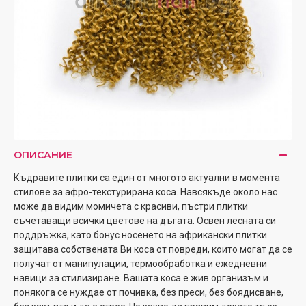
ОПИСАНИЕ
Къдравите плитки са един от многото актуални в момента
стилове за афро-текстурирана коса. Навсякъде около нас
може да видим момичета с красиви, пъстри плитки
съчетаващи всички цветове на дъгата. Освен лесната си
поддръжка, като бонус носенето на африкански плитки
защитава собствената Ви коса от повреди, които могат да се
получат от манипулации, термообработка и ежедневни
навици за стилизиране. Вашата коса е жив организъм и
понякога се нуждае от почивка, без преси, без боядисване,