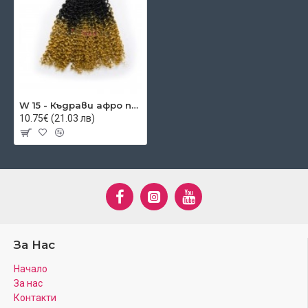
W 15 - Къдрави афро плитки (туистъри)
10.75€ (21.03 лв)
За Нас
Начало
За нас
Контакти