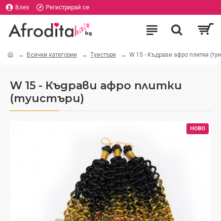
Влез
Регистрирай се
Всички категории
Туистъри
W 15 - Къдрави афро плитки (туи
W 15 - Къдрави афро плитки
(туистъри)
НОВО