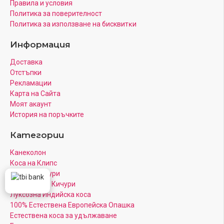
Правила и условия
Политика за поверителност
Πoлитика зa изпoлзвaнe нa бисквитĸи
Информация
Доставка
Отстъпки
Рекламации
Карта на Сайта
Моят акаунт
История на поръчките
Категории
Канеколон
Коса на Клипс
Цветни Кичури
Кератинови Кичури
Луксозна Индийска коса
100% Естествена Европейска Опашка
Естествена коса за удължаване