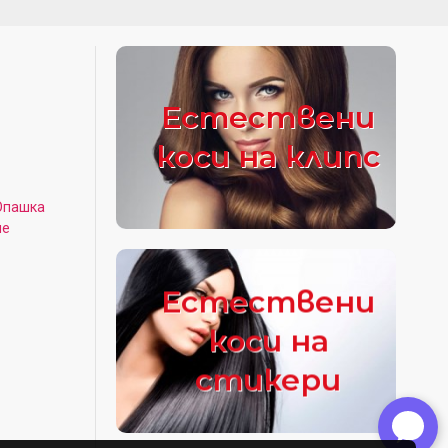
Естествени
коси на клипс
Опашка
не
Естествени
коси на
стикери