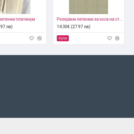
лепенки платинум
Резервни лепенки за коса на стикери
.97 лв)
14.30€ (27.97 лв)
Купи