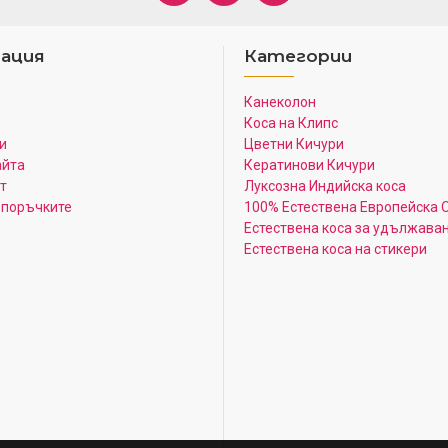
ация
Категории
Канеколон
Коса на Клипс
и
Цветни Кичури
айта
Кератинови Кичури
т
Луксозна Индийска коса
 поръчките
100% Естествена Европейска 
Естествена коса за удължава
Естествена коса на стикери