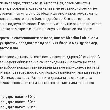
и на пазара, стикерите на Afrodita Hair, освен олекотен
 вид в основата, което означава, че те са по-дискретни, не
е клиенти са много по-свободни да стилизират косата си по
встват каквото и да е било неудобство. Стикерите ни се
елна водоустойчивост. Поставени от опитни ръце те ще стоят
 колко ги мокрите и какви шампуани и балсами ползвате.
ерата на екстеншаните за коса, ние от Afrodita Hair знаем
 нуждаете и предлагаме идеалният баланс между размер,
място цена.
 цветове и дължини, като всеки пакет съдържа 20 стикера. В
аен ефект обикновенно са необходими 2-3 пакета, но това
чен избор и поради тази причина даваме възможност на тези
нтират цветово просто с няколко различни кичура да вземет
10 стикера за коса. Различните дължини на стикерите са
амаж на всеки от тях и съответно по-ниска или по-висока
р. , цял пакет - 30гр.
р. , цял пакет - 50гр.
р. , цял пакет - 70гр.