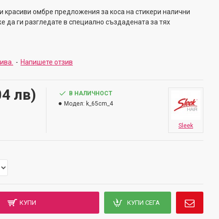
 красиви омбре предложения за коса на стикери налични
же да ги разгледате в специално създадената за тях
зива.
-
Напишете отзив
04 лв)
В НАЛИЧНОСТ
Модел:
k_65cm_4
Sleek
КУПИ
КУПИ СЕГА