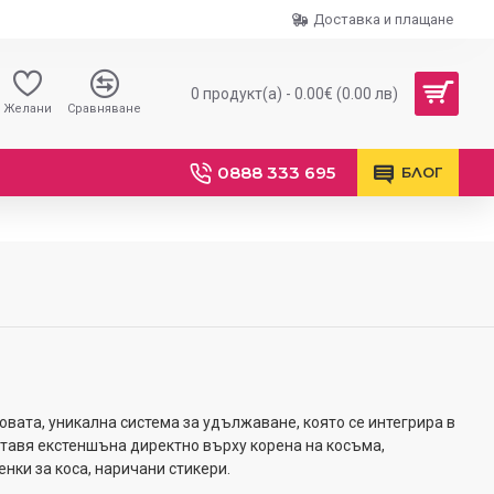
Доставка и плащане
0 продукт(а) - 0.00€ (0.00 лв)
Желани
Сравняване
0888 333 695
БЛОГ
новата, уникална система за удължаване, която се интегрира в
оставя екстеншъна директно върху корена на косъма,
нки за коса, наричани стикери.