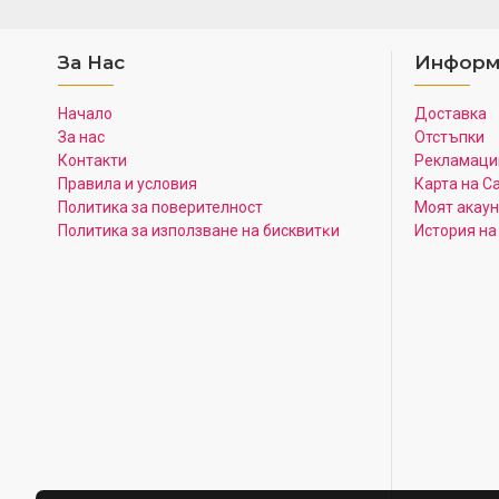
За Нас
Информ
Начало
Доставка
За нас
Отстъпки
Контакти
Рекламаци
Правила и условия
Карта на С
Политика за поверителност
Моят акаун
Πoлитика зa изпoлзвaнe нa бисквитĸи
История на