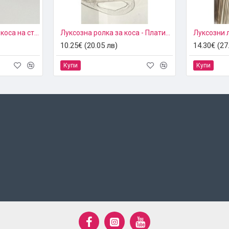
Резервни лепенки за коса на стикери 2
Луксозна ролка за коса - Платинум
Луксозни 
10.25€ (20.05 лв)
14.30€ (27
Купи
Купи