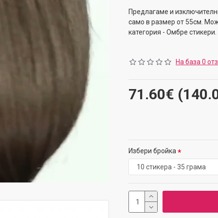
Предлагаме и изключителни
само в размер от 55см. Мо
категория - Омбре стикери.
На база 0 от
71.60€ (140.
Избери бройка