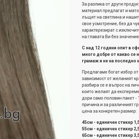
За разлика от други продукт
материал предлагат и матов
лъщят на светлина и нашит
свое усмотрение, без да чу
характерезират с изключит
на главата Ви без значение
С над 12 години опит в сф
много добре от какво се
грамаж и не на последно 
Предлагаме богат избор от
зависимост от желаният кр
разбира се е въпрос на ли
които желаят да експереме
дори само половин пакет - 
причина и за различният гр
цена за конкретен размер:
45см - единичен стикер 1,5г
55см - единичен стикер 2,5г
65см - единичен стикер 3,5г