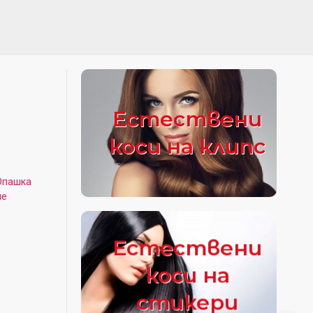
Естествени
коси на клипс
Опашка
не
Естествени
коси на
стикери