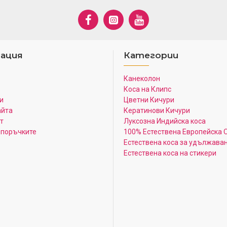
ация
Категории
Канеколон
Коса на Клипс
и
Цветни Кичури
айта
Кератинови Кичури
т
Луксозна Индийска коса
 поръчките
100% Естествена Европейска 
Естествена коса за удължава
Естествена коса на стикери