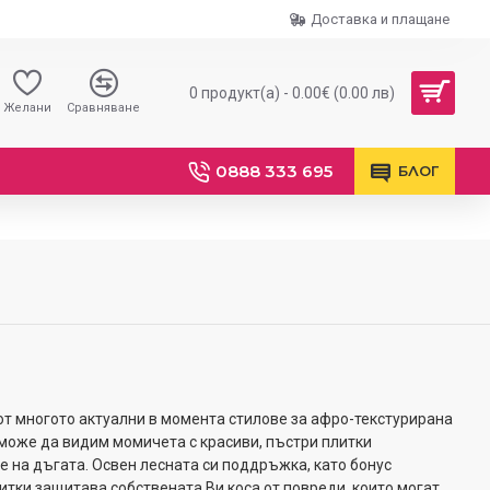
Доставка и плащане
0 продукт(а) - 0.00€ (0.00 лв)
Желани
Сравняване
0888 333 695
БЛОГ
от многото актуални в момента стилове за афро-текстурирана
 може да видим момичета с красиви, пъстри плитки
 на дъгата. Освен лесната си поддръжка, като бонус
итки защитава собствената Ви коса от повреди, които могат