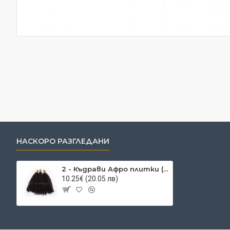
НАСКОРО РАЗГЛЕДАНИ
2 - Къдрави Афро плитки (туистъри)
10.25€ (20.05 лв)