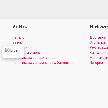
За Нас
Информ
Начало
Доставка
За нас
Отстъпки
Контакти
Рекламаци
Правила и условия
Карта на С
Политика за поверителност
Моят акаун
Πoлитика зa изпoлзвaнe нa бисквитĸи
История на