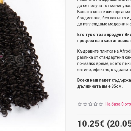
да се получат от манипула
Вашата коса е жив организъ
боядисване, без какъвто и 
да изглеждаме модерни и 
Ето тук с този продукт Ви
процеса на възстановяван
Къдравите плитки на Afrodi
разлика от стандартния кан
по-малко време, което пък 
евтино, ефектно, къдравит
Всеки наш пакет съдържа 
дължината им е 35см.
На база 0 от
10.25€ (20.0