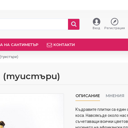
Вход
Регистрация
А НА САНТИМЕТЪР
КОНТАКТИ
(туистъри)
и (туистъри)
ОПИСАНИЕ
МНЕНИЯ
Къдравите плитки са един 
коса. Навсякъде около нас
съчетаващи всички цветове
носенето на африкански пл