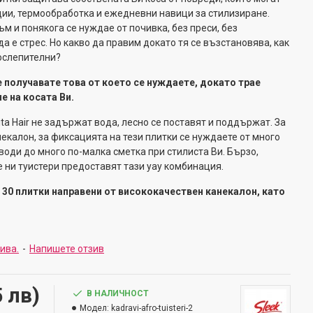
ции, термообработка и ежедневни навици за стилизиране.
м и понякога се нуждае от почивка, без преси, без
да е стрес. Но какво да правим докато тя се възстановява, как
ослепителни?
е получавате това от което се нуждаете, докато трае
е на косата Ви.
ta Hair не задържат вода, лесно се поставят и поддържат. За
екалон, за фиксацията на тези плитки се нуждаете от много
води до много по-малка сметка при стилиста Ви. Бързо,
е ни туистери предоставят тази уау комбинация.
30 плитки направени от висококачествен канекалон, като
зива.
-
Напишете отзив
5 лв)
В НАЛИЧНОСТ
Модел:
kadravi-afro-tuisteri-2