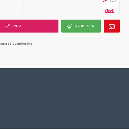
Sleek
КУПИ
КУПИ СЕГА
ави за сравняване