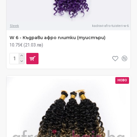
Sleek
kadravi-afro-tuisteri-w-6
W 6 - Къдрави афро плитки (туистъри)
10.75€ (21.03 лв)
НОВО