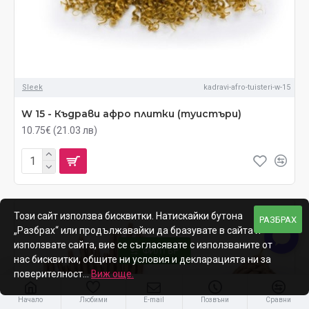
Sleek
kadravi-afro-tuisteri-w-15
W 15 - Къдрави афро плитки (туистъри)
10.75€ (21.03 лв)
Този сайт използва бисквитки. Натискайки бутона
РАЗБРАХ
„Разбрах“ или продължавайки да бразувате в сайта и
използвате сайта, вие се съгласявате с използваните от
ФИЛТЪР
нас бисквитки, общите ни условия и декларацията ни за
поверителност...
Виж още.
Начало
Любими
E-mail
Позвъни
Сравни