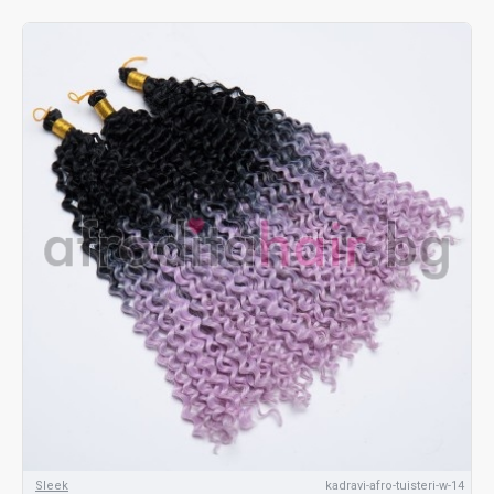
Sleek
kadravi-afro-tuisteri-w-14