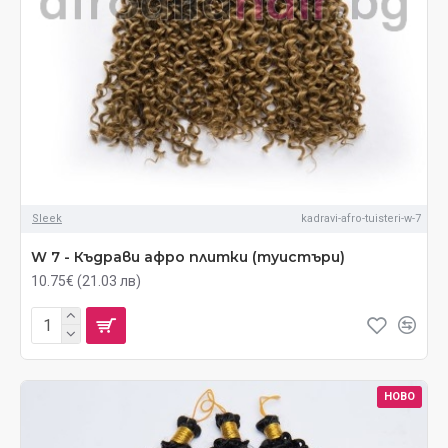
Sleek
kadravi-afro-tuisteri-w-7
W 7 - Къдрави афро плитки (туистъри)
10.75€ (21.03 лв)
НОВО