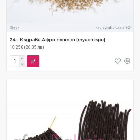
Sleek
kadravi-afro-tuisteri-24
24 - Къдрави Афро плитки (туистъри)
10.25€ (20.05 лв)