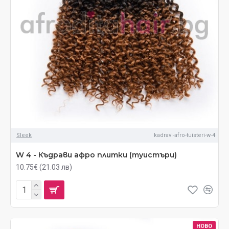
Sleek
kadravi-afro-tuisteri-w-4
W 4 - Къдрави афро плитки (туистъри)
10.75€ (21.03 лв)
НОВО