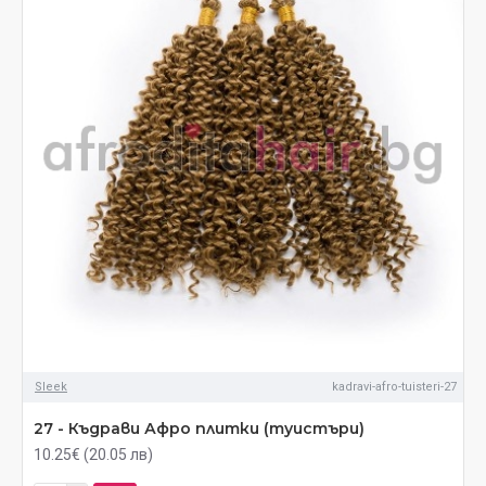
Sleek
kadravi-afro-tuisteri-27
27 - Къдрави Афро плитки (туистъри)
10.25€ (20.05 лв)