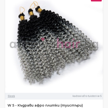
Sleek
kadravi-afro-tuisteri-w-5
W 5 - Къдрави афро плитки (туистъри)