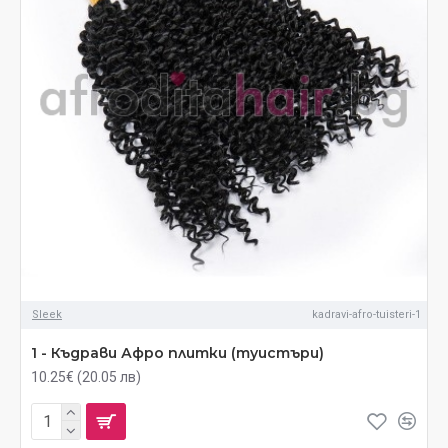
Sleek
kadravi-afro-tuisteri-1
1 - Къдрави Афро плитки (туистъри)
10.25€ (20.05 лв)