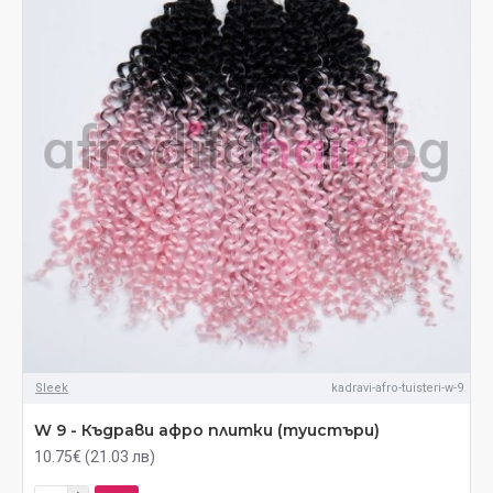
Sleek
kadravi-afro-tuisteri-w-9
W 9 - Къдрави афро плитки (туистъри)
10.75€ (21.03 лв)