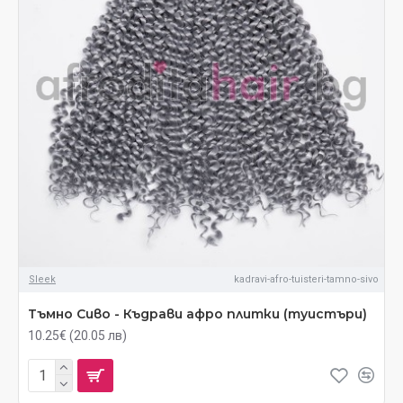
Sleek
kadravi-afro-tuisteri-tamno-sivo
Тъмно Сиво - Къдрави афро плитки (туистъри)
10.25€ (20.05 лв)