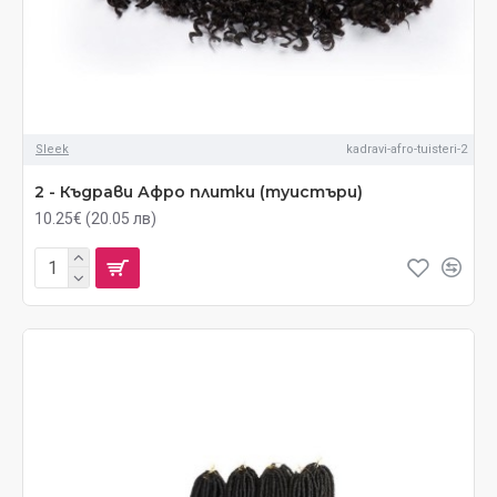
Sleek
kadravi-afro-tuisteri-2
2 - Къдрави Афро плитки (туистъри)
10.25€ (20.05 лв)