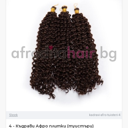
Sleek
kadravi-afro-tuisteri-4
4 - Къдрави Афро плитки (туистъри)