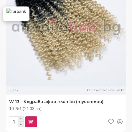
Sleek
kadravi-afro-tuisteri-w-13
W 13 - Къдрави афро плитки (туистъри)
10.75€ (21.03 лв)