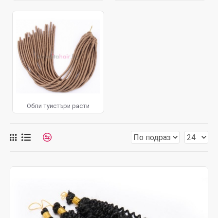
Обли туистъри расти