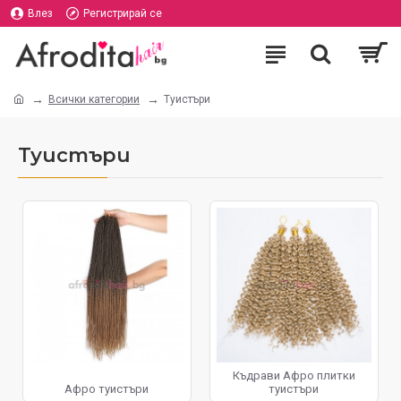
Влез
Регистрирай се
Всички категории
Туистъри
Туистъри
Къдрави Афро плитки
Афро туистъри
туистъри