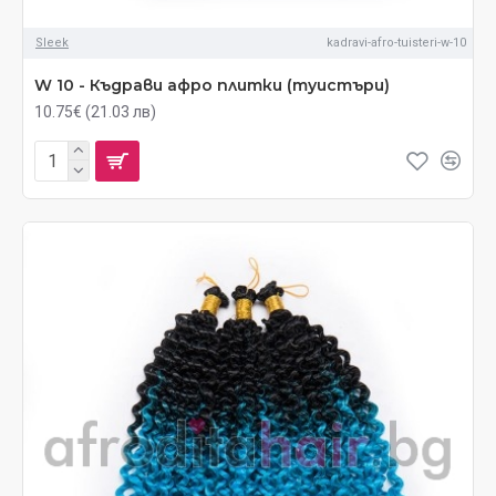
Sleek
kadravi-afro-tuisteri-w-10
W 10 - Къдрави афро плитки (туистъри)
10.75€ (21.03 лв)