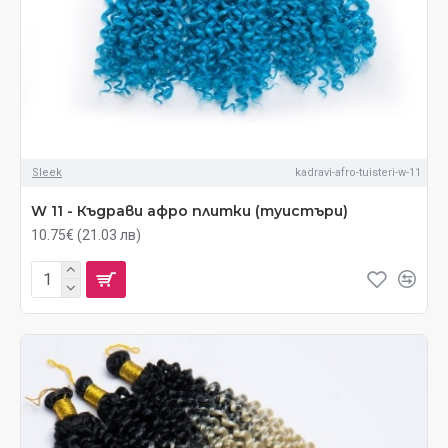
Sleek
kadravi-afro-tuisteri-w-11
W 11 - Къдрави афро плитки (туистъри)
10.75€ (21.03 лв)