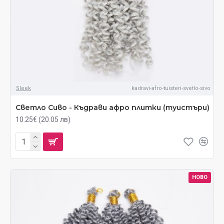
Sleek
kadravi-afro-tuisteri-svetlo-sivo
Светло Сиво - Къдрави афро плитки (туистъри)
10.25€ (20.05 лв)
НОВО